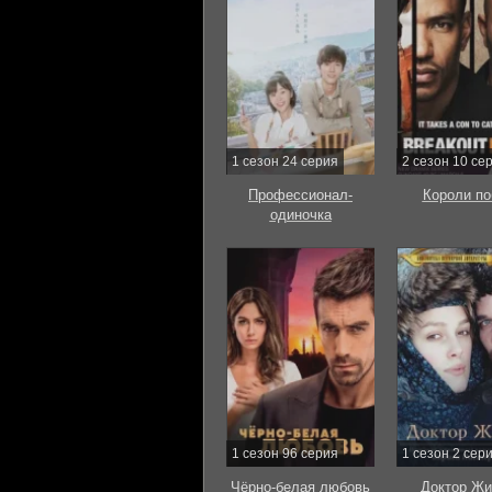
1 сезон 24 серия
2 сезон 10 се
Профессионал-
Короли по
одиночка
1 сезон 96 серия
1 сезон 2 сер
Чёрно-белая любовь
Доктор Жи