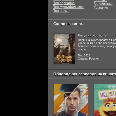
Топ сериалов
Зарубежные
Топ мультфильмов
Турецкие
Топ аниме
Скоро на киного
Летучий корабль
Царь знакомит Забаву с По
уверенным в себе наследни
богатого семейства, польз
среди...
Год: 2024
Страна: Россия
Обновления сериалов на киного