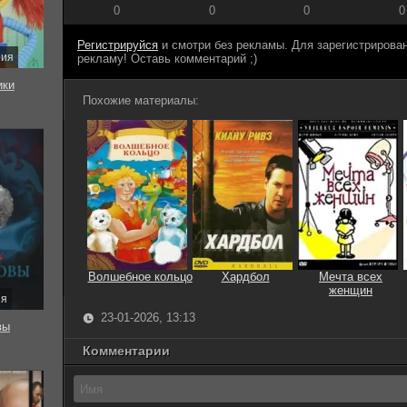
0
0
0
0
Регистрируйся
и смотри без рекламы. Для зарегистриров
рия
рекламу! Оставь комментарий ;)
ки
Похожие материалы:
Волшебное кольцо
Хардбол
Мечта всех
женщин
ия
23-01-2026, 13:13
вы
Комментарии