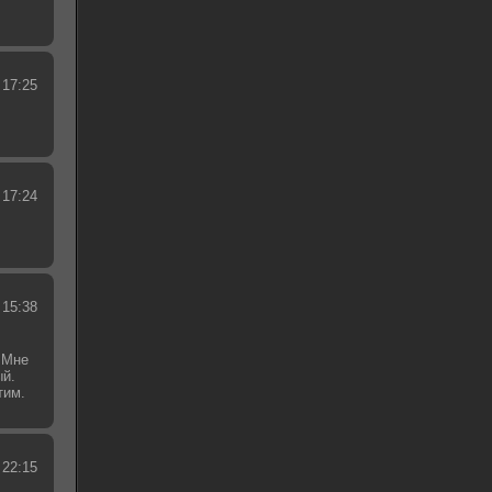
 17:25
 17:24
 15:38
 Мне
ый.
тим.
.
 22:15