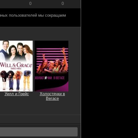
0
0
анных пользователей мы сокращаем
Уилл и Грейс
Холостячки в
Вегасе