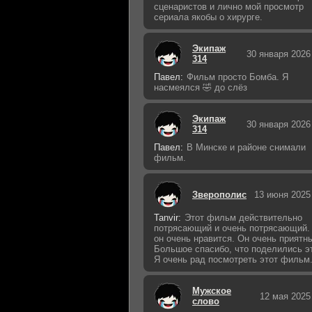
сценаристов и лично мой просмотр
сериала якобы о хирурге.
Экипаж
30 января 2026
314
Павел:
Фильм просто Бомба. Я
насмеялся 🤣 до слёз
Экипаж
30 января 2026
314
Павел:
В Минске и районе снимали
фильм.
Зверополис
13 июня 2025
Tanvir:
Этот фильм действительно
потрясающий и очень потрясающий.
он очень нравится. Он очень приятн
Большое спасибо, что поделились э
Я очень рад посмотреть этот фильм
Мужское
12 мая 2025
слово