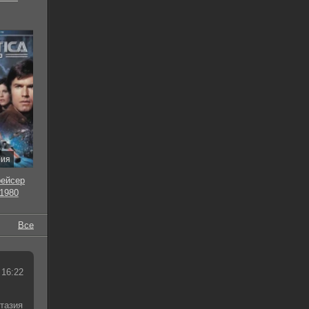
рия
рейсер
 1980
Все
 16:22
тазия