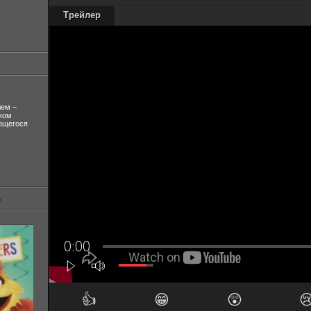
Трейлер
лем –
ком
ующегося
👍
😁
😲
