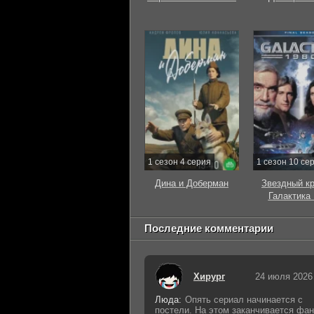
1 сезон 4 серия
1 сезон 10 се
Дина и Доберман
Звездный к
Галактика
Последние комментарии
Хирург
24 июля 2026
Люда:
Опять сериал начинается с
постели. На этом заканчивается фан