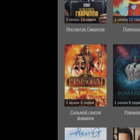
3 сезон 13 серия
1 сезон 12 се
Инспектор Гаврилов
Помощни
1 сезон 3 серия
1 сезон 8 сер
Седьмой свиток
Романо
фараона