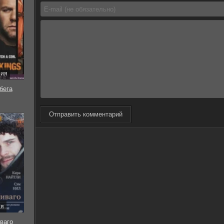
рия
бега
Отправить комментарий
ия
ваго