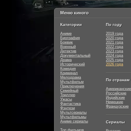
Меню киного
Категории
По году
Аниме
2019 года
Биография
2020 года
Боевик
2021 года
Военный
2022 года
Детектив
2023 года
Документальный
2024 года
Драма
2025 года
Исторический
2026 года
Комедия
Криминал
Мелодрама
По странам
Мультфильм
Приключения
Американские
Семейный
Российские
Триллер
Индийские
Ужасы
Немецкие
Фантастика
Французские
Фэнтези
Мультсериалы
Мультфильмы
Аниме сериалы
Сериалы
Топ фильмов
Русские