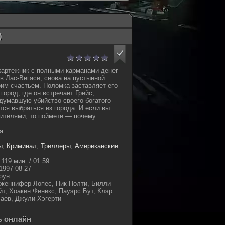
)
картежник с полными карманами денег
в Лас-Вегасе, снова на пустынной
оим счастьем. Поломка заставляет его
город, где он встречает Грейс,
адумавшую убийство своего богатого
тся выбраться из города. И если вы
жителями, то поймете — почему…
я
ы
,
Криминал
,
Триллеры
,
Американские
119 мин. / 01:59
1997-08-27
оун
женнифер Лопес, Ник Нолти, Билли
йт, Хоакин Феникс, Пауэрс Бут, Клэр
аев, Джули Хэгерти
ь онлайн