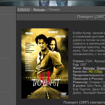
KINOGO
»
Фильмы
» Поворот
Поворот (1997
Бобби Купер, мелкий 
и огромными долгами 
дороге в погоне за св
свернуть в маленький 
коварную красотку, з
мужа. Они оба стремя
познакомитесь с его 
Страна:
США, Франци
Год:
1997
Жанр:
Фильмы
,
Драм
Качество:
HD (720p)
Продолжительность:
Премьера в России:
Режиссер:
Оливер Ст
В ролях:
Шон Пенн, Д
Боб Торнтон, Джон Во
Дэйнс, Валерий Никол
Поворот (1997) смотрет