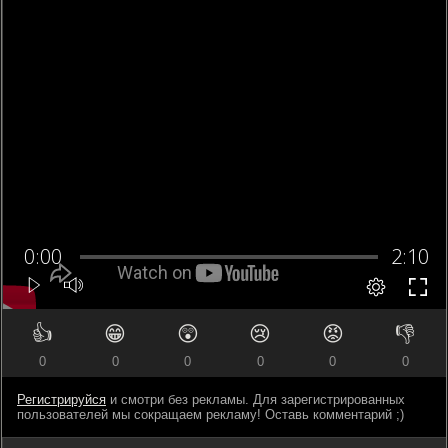
👍
😁
😲
😢
😡
👎
0
0
0
0
0
0
Регистрируйся
и смотри без рекламы. Для зарегистрированных
пользователей мы сокращаем рекламу! Оставь комментарий ;)