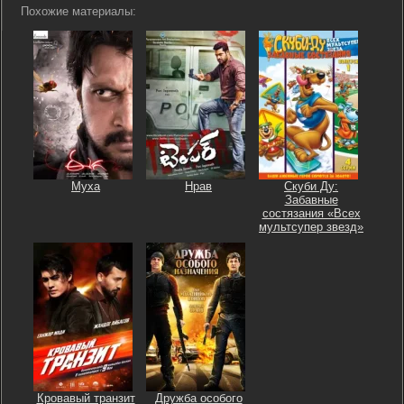
Похожие материалы:
Муха
Нрав
Скуби Ду:
Забавные
состязания «Всех
мультсупер звезд»
Кровавый транзит
Дружба особого