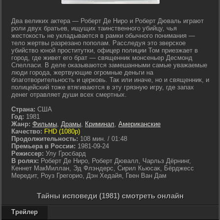
Два великих актера — Роберт Де Ниро и Роберт Дюваль играют
роли двух братьев, ищущих таинственного убийцу, чья
жестокость не укладывается в рамки обычного понимания —
тело жертвы разрезано пополам. Расследуя это зверское
убийство юной проститутки, офицер полиции Том приезжает в
город, где живет его брат — священник монсеньер Десмонд
Спелласи. В деле оказываются замешанными самые уважаемые
люди города, жертвующие огромные деньги на
благотворительность и церковь. Так или иначе, но и священник, и
полицейский тоже втягиваются в эту грязную игру, где запах
денег отравляет души всех смертных.
Страна:
США
Год:
1981
Жанр:
Фильмы
,
Драмы
,
Криминал
,
Американские
Качество:
FHD (1080p)
Продолжительность:
108 мин. / 01:48
Премьера в России:
1981-09-24
Режиссер:
Улу Гросбард
В ролях:
Роберт Де Ниро, Роберт Дювалл, Чарльз Дёрнинг,
Кеннет МакМиллан, Эд Флэндерс, Сирил Кьюсак, Бёрджесс
Мередит, Роуз Грегорио, Дэн Хедайя, Гвен Ван Дам
Тайны исповеди (1981) смотреть онлайн
Трейлер