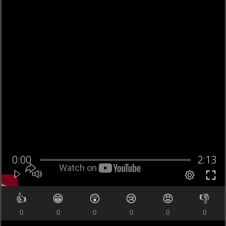
👍
😁
😲
😢
😡
👎
0
0
0
0
0
0