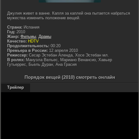
Джулия живет в ванне. Капля за каплей она пытается набраться
мужества изменить положение вещей.
Страна:
Испания
Год:
2010
Жанр:
Фильмы
,
Драмы
Качество:
HDTV
Продолжительность:
00:20
Премьера в России:
12 апреля 2010
Режиссер:
Сесар Эстебан Аленда, Хосе Эстебан мл.
В ролях:
Мануэла Вельес, Мариано Венансио, Хавьер
Гутьеррес, Бьель Дуран, Ана Грасия
Порядок вещей (2010) смотреть онлайн
Трейлер