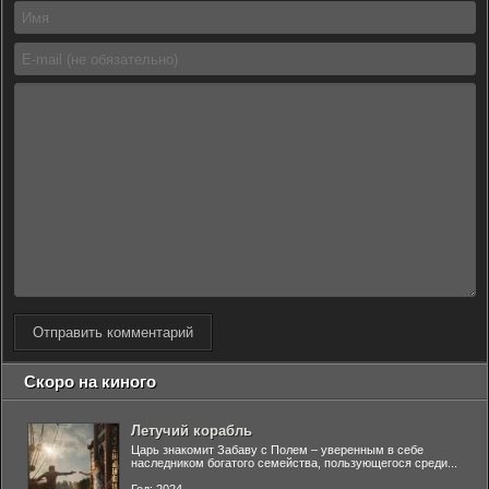
Отправить комментарий
Скоро на киного
Летучий корабль
Царь знакомит Забаву с Полем – уверенным в себе
наследником богатого семейства, пользующегося среди...