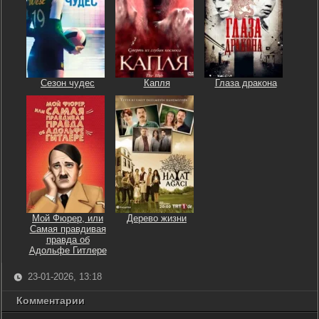
Сезон чудес
Капля
Глаза дракона
Мой Фюрер, или
Дерево жизни
Самая правдивая
правда об
Адольфе Гитлере
23-01-2026, 13:18
Комментарии