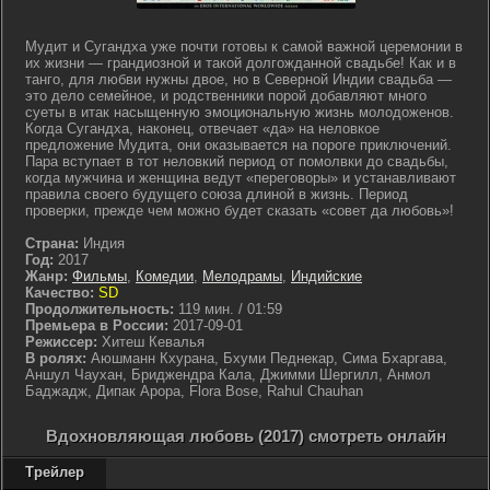
Мудит и Сугандха уже почти готовы к самой важной церемонии в
их жизни — грандиозной и такой долгожданной свадьбе! Как и в
танго, для любви нужны двое, но в Северной Индии свадьба —
это дело семейное, и родственники порой добавляют много
суеты в итак насыщенную эмоциональную жизнь молодоженов.
Когда Сугандха, наконец, отвечает «да» на неловкое
предложение Мудита, они оказывается на пороге приключений.
Пара вступает в тот неловкий период от помолвки до свадьбы,
когда мужчина и женщина ведут «переговоры» и устанавливают
правила своего будущего союза длиной в жизнь. Период
проверки, прежде чем можно будет сказать «совет да любовь»!
Страна:
Индия
Год:
2017
Жанр:
Фильмы
,
Комедии
,
Мелодрамы
,
Индийские
Качество:
SD
Продолжительность:
119 мин. / 01:59
Премьера в России:
2017-09-01
Режиссер:
Хитеш Кевалья
В ролях:
Аюшманн Кхурана, Бхуми Педнекар, Сима Бхаргава,
Аншул Чаухан, Бриджендра Кала, Джимми Шергилл, Анмол
Баджадж, Дипак Арора, Flora Bose, Rahul Chauhan
Вдохновляющая любовь (2017) смотреть онлайн
Трейлер