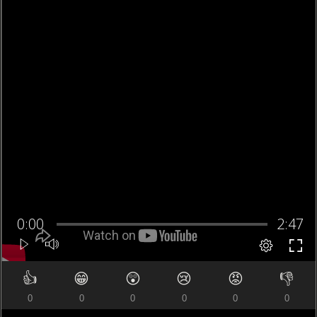
👍
😁
😲
😢
😡
👎
0
0
0
0
0
0