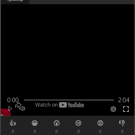
👍
😁
😲
😢
😡
👎
0
0
0
0
0
0