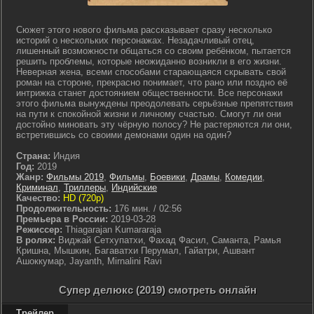
Сюжет этого нового фильма рассказывает сразу несколько
историй о нескольких персонажах. Незадачливый отец,
лишенный возможности общаться со своим ребёнком, пытается
решить проблемы, которые неожиданно возникли в его жизни.
Неверная жена, всеми способами старающаяся скрывать свой
роман на стороне, прекрасно понимает, что рано или поздно её
интрижка станет достоянием общественности. Все персонажи
этого фильма вынуждены преодолевать серьёзные препятствия
на пути к спокойной жизни и личному счастью. Смогут ли они
достойно миновать эту чёрную полосу? Не растеряются ли они,
встретившись со своими демонами один на один?
Страна:
Индия
Год:
2019
Жанр:
Фильмы 2019
,
Фильмы
,
Боевики
,
Драмы
,
Комедии
,
Криминал
,
Триллеры
,
Индийские
Качество:
HD (720p)
Продолжительность:
176 мин. / 02:56
Премьера в России:
2019-03-28
Режиссер:
Thiagarajan Kumararaja
В ролях:
Виджай Сетхупатхи, Фахад Фасил, Саманта, Рамья
Кришна, Мышкин, Багаватхи Перумал, Гайатри, Ашвант
Ашоккумар, Jayanth, Mirnalini Ravi
Супер делюкс (2019) смотреть онлайн
Трейлер