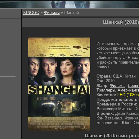
KINOGO
»
Фильмы
» Шанхай
Шанхай (2010
Историческая драма,
который приезжает в 
четыре месяца до бом
убийстве друга. Расс
и раскрыть правитель
прячут.
Страна:
США, Китай
Год:
2010
Жанр:
Фильмы
,
Воен
Триллеры
,
Американс
Качество:
FHD (1080p
Продолжительность:
Премьера в России:
Режиссер:
Микаэль 
В ролях:
Джон Кьюсак
Кэн Ватанабэ, Франк
Бонневилль, Юань Он
Шанхай (2010) смотрет