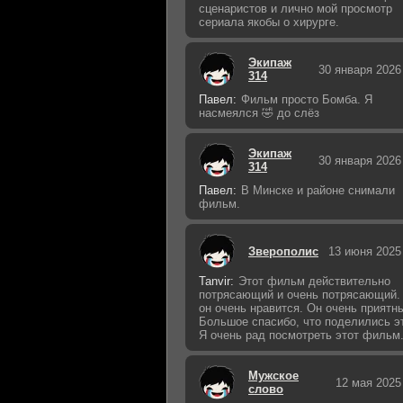
сценаристов и лично мой просмотр
сериала якобы о хирурге.
Экипаж
30 января 2026
314
Павел:
Фильм просто Бомба. Я
насмеялся 🤣 до слёз
Экипаж
30 января 2026
314
Павел:
В Минске и районе снимали
фильм.
Зверополис
13 июня 2025
Tanvir:
Этот фильм действительно
потрясающий и очень потрясающий.
он очень нравится. Он очень приятн
Большое спасибо, что поделились э
Я очень рад посмотреть этот фильм
Мужское
12 мая 2025
слово