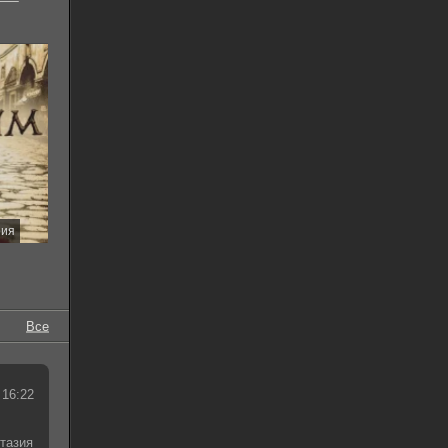
рия
Все
 16:22
тазия