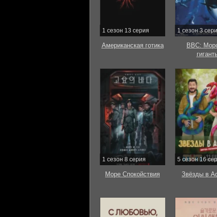
1 сезон 13 серия
1 сезон 3 сер
Американская готика
BBC: Мор
гигант
1 сезон 8 серия
5 сезон 16 се
Море Спокойствия
Звёзды в А