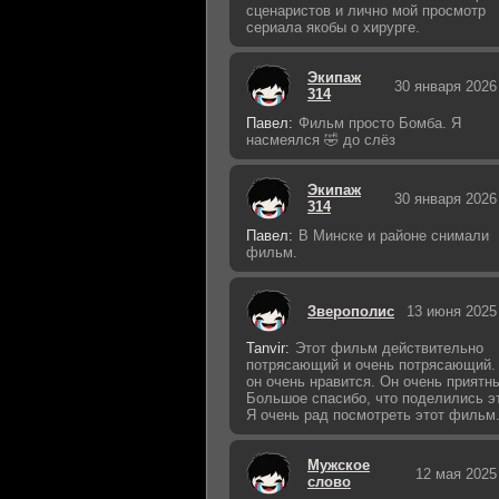
сценаристов и лично мой просмотр
сериала якобы о хирурге.
Экипаж
30 января 2026
314
Павел:
Фильм просто Бомба. Я
насмеялся 🤣 до слёз
Экипаж
30 января 2026
314
Павел:
В Минске и районе снимали
фильм.
Зверополис
13 июня 2025
Tanvir:
Этот фильм действительно
потрясающий и очень потрясающий.
он очень нравится. Он очень приятн
Большое спасибо, что поделились э
Я очень рад посмотреть этот фильм
Мужское
12 мая 2025
слово