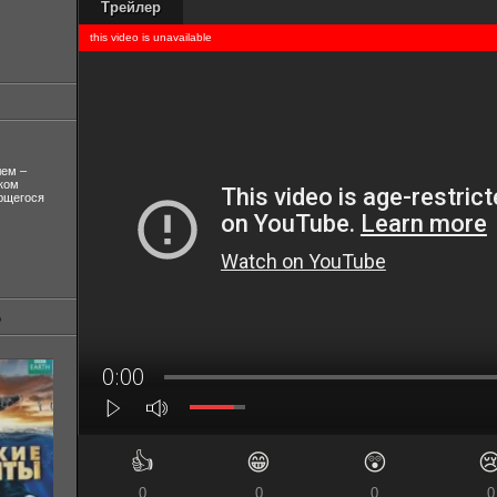
Трейлер
лем –
ком
ующегося
👍
😁
😲

0
0
0
0