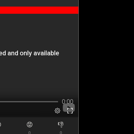

😡
👎
0
0