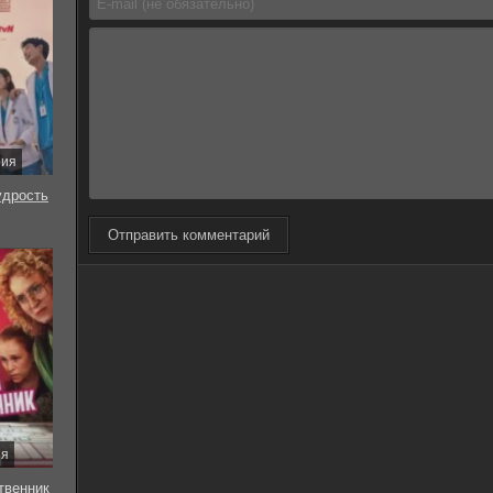
рия
удрость
Отправить комментарий
ия
твенник