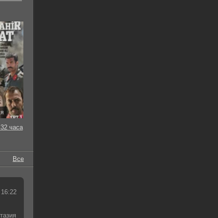
ия
32 часа
Все
 16:22
тазия