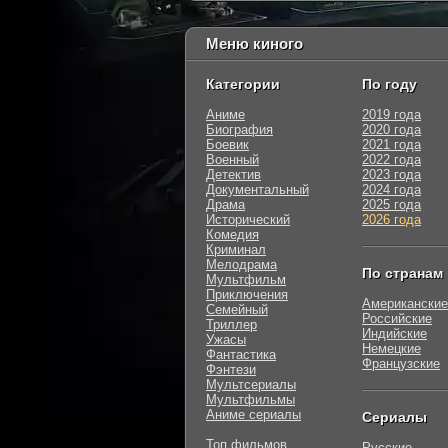
Меню киного
Категории
По году
Аниме
2019 года
Биография
2020 года
Боевик
2021 года
Военный
2022 года
Детектив
2023 года
Документальный
2024 года
Драма
2025 года
Исторический
2026 года
Комедия
Криминал
Мелодрама
По странам
Мультфильм
Приключения
Американские
Семейный
Российские
Триллер
Индийские
Ужасы
Немецкие
Фантастика
Французские
Фэнтези
Мультсериалы
Мультфильмы
Аниме сериалы
Сериалы
Топ фильмов
Русские