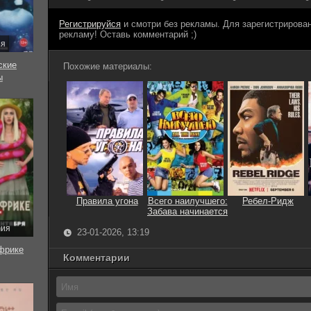
Регистрируйся
и смотри без рекламы. Для зарегистриров
рекламу! Оставь комментарий ;)
ия
ские
Похожие материалы:
ы
Правила угона
Всего наилучшего:
Ребел-Ридж
Забава начинается
рия
23-01-2026, 13:19
фрике
Комментарии