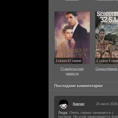
3 сезон 87 серия
1 сезон 4 сер
Стамбульская
Седдулбахир 
невеста
Последние комментарии
Хирург
24 июля 2026
Люда:
Опять сериал начинается с
постели. На этом заканчивается фан