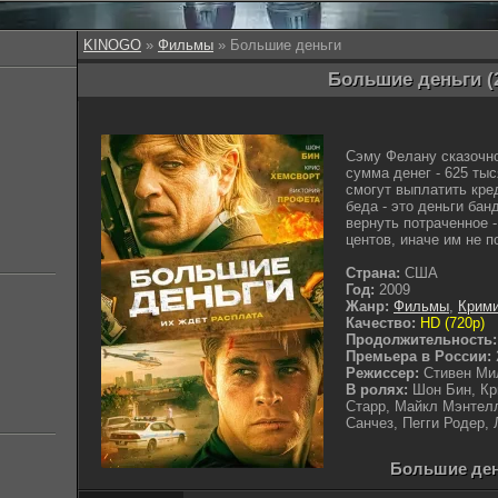
KINOGO
»
Фильмы
» Большие деньги
Большие деньги (
Сэму Фелану сказочно
сумма денег - 625 тыс
смогут выплатить кред
беда - это деньги бан
вернуть потраченное 
центов, иначе им не п
Страна:
США
Год:
2009
Жанр:
Фильмы
,
Крим
Качество:
HD (720p)
Продолжительность:
Премьера в России:
Режиссер:
Стивен Ми
В ролях:
Шон Бин, Кр
Старр, Майкл Мэнтелл
Санчез, Пегги Родер,
Большие день