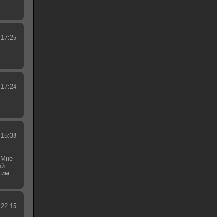
 17:25
 17:24
 15:38
 Мне
ый.
тим.
.
 22:15