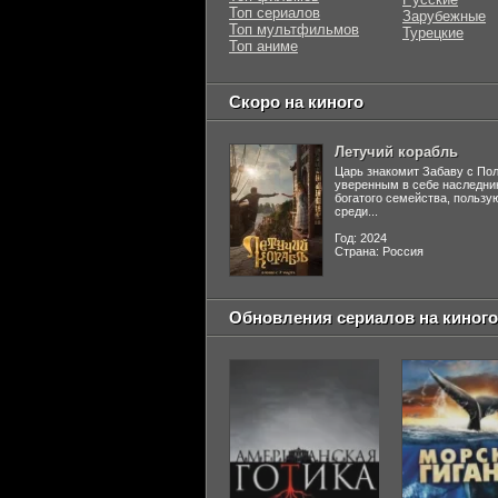
Топ сериалов
Зарубежные
Топ мультфильмов
Турецкие
Топ аниме
Скоро на киного
Летучий корабль
Царь знакомит Забаву с По
уверенным в себе наследни
богатого семейства, польз
среди...
Год: 2024
Страна: Россия
Обновления сериалов на киного