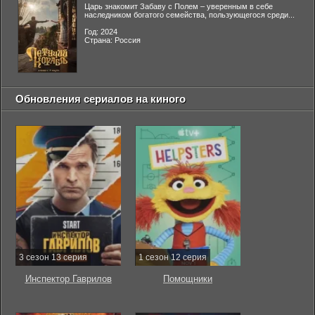
Царь знакомит Забаву с Полем – уверенным в себе
наследником богатого семейства, пользующегося среди...
Год: 2024
Страна: Россия
Обновления сериалов на киного
3 сезон 13 серия
1 сезон 12 серия
Инспектор Гаврилов
Помощники