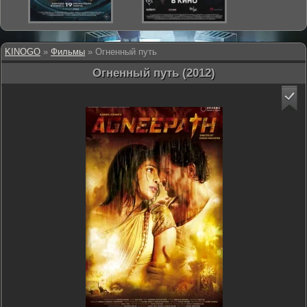
KINOGO
»
Фильмы
» Огненный путь
Огненный путь (2012)