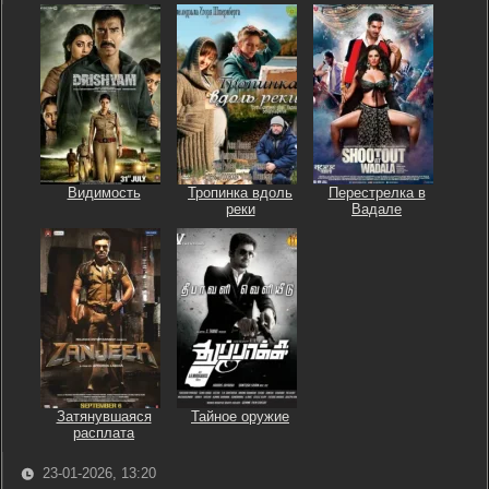
Видимость
Тропинка вдоль
Перестрелка в
реки
Вадале
Затянувшаяся
Тайное оружие
расплата
23-01-2026, 13:20