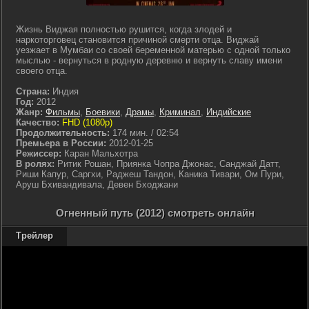
Жизнь Виджая полностью рушится, когда злодей и
наркоторговец становится причиной смерти отца. Виджай
уезжает в Мумбаи со своей беременной матерью с одной только
мыслью - вернуться в родную деревню и вернуть славу имени
своего отца.
Страна:
Индия
Год:
2012
Жанр:
Фильмы
,
Боевики
,
Драмы
,
Криминал
,
Индийские
Качество:
FHD (1080p)
Продолжительность:
174 мин. / 02:54
Премьера в России:
2012-01-25
Режиссер:
Каран Мальхотра
В ролях:
Ритик Рошан, Приянка Чопра Джонас, Санджай Датт,
Риши Капур, Саргхи, Раджеш Тандон, Каника Тивари, Ом Пури,
Аруш Бхивандивала, Девен Бходжани
Огненный путь (2012) смотреть онлайн
Трейлер