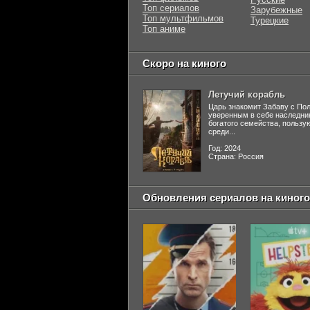
Топ сериалов
Зарубежные
Топ мультфильмов
Турецкие
Топ аниме
Скоро на киного
Летучий корабль
Царь знакомит Забаву с По
уверенным в себе наследни
богатого семейства, польз
среди...
Год: 2024
Страна: Россия
Обновления сериалов на киного