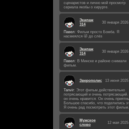
сценаристов и лично мой просмотр
сериала якобы о хирурге.
Экипаж
30 января 2026
314
Павел:
Фильм просто Бомба. Я
насмеялся 🤣 до слёз
Экипаж
30 января 2026
314
Павел:
В Минске и районе снимали
фильм.
Зверополис
13 июня 2025
Tanvir:
Этот фильм действительно
потрясающий и очень потрясающий.
он очень нравится. Он очень приятн
Большое спасибо, что поделились э
Я очень рад посмотреть этот фильм
Мужское
12 мая 2025
слово