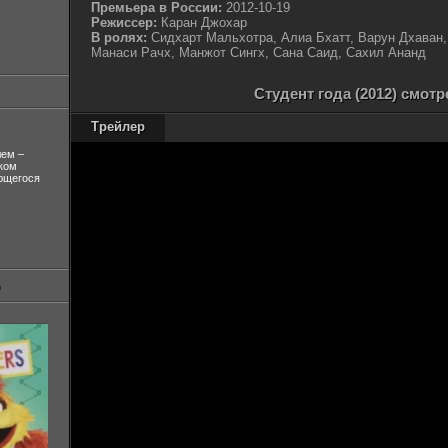
Премьера в России:
2012-10-19
Режиссер:
Каран Джохар
В ролях:
Сидхарт Мальхотра, Алиа Бхатт, Варун Дхаван,
Манаси Рачх, Манжот Сингх, Сана Саид, Сахил Ананд
Студент года (2012) смот
Трейлер
лем –
ком
ующегося