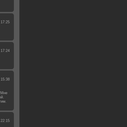
 17:25
 17:24
 15:38
 Мне
ый.
тим.
.
 22:15