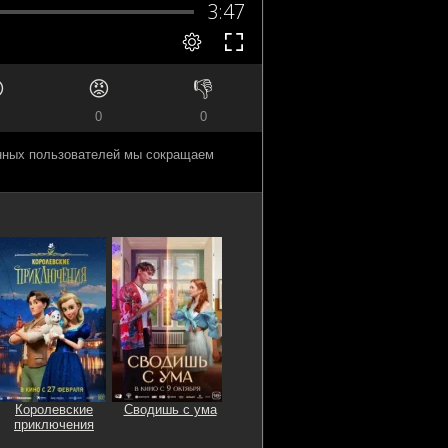

😡
👎
0
0
анных пользователей мы сокращаем
Королевские
Сводишь с ума
приключения