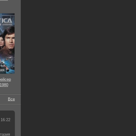
рия
рейсер
 1980
Все
 16:22
тазия