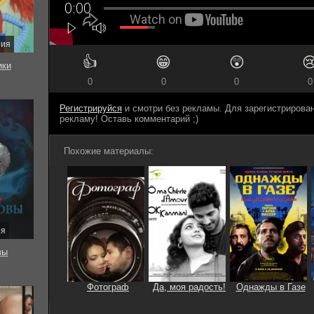
рия
👍
😁
😲

ки
0
0
0
0
Регистрируйся
и смотри без рекламы. Для зарегистриров
рекламу! Оставь комментарий ;)
Похожие материалы:
ия
вы
Фотограф
Да, моя радость!
Однажды в Газе