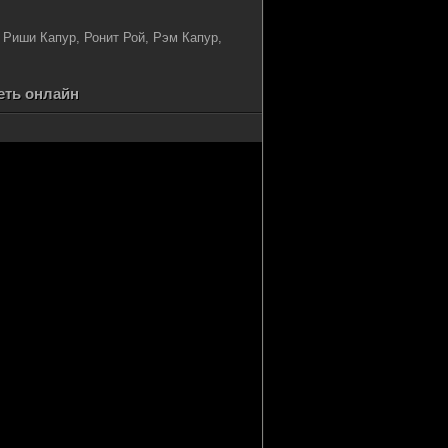
 Риши Капур, Ронит Рой, Рэм Капур,
реть онлайн