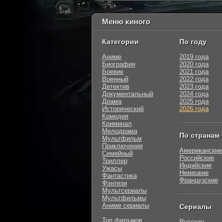
Меню киного
Категории
По году
Аниме
2019 года
Биография
2020 года
Боевик
2021 года
Военный
2022 года
Детектив
2023 года
Документальный
2024 года
Драма
2025 года
Исторический
2026 года
Комедия
Криминал
Мелодрама
По странам
Мультфильм
Приключения
Американские
Семейный
Российские
Триллер
Индийские
Ужасы
Немецкие
Фантастика
Французские
Фэнтези
Мультсериалы
Мультфильмы
Аниме сериалы
Сериалы
Топ фильмов
Русские