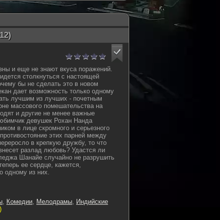
12)
ны и еще не знают вкуса поражений.
ридется столкнуться с настоящей
очему бы не сделать это в новом
декан дает возможность только одному
тать лучшим из лучших - почетным
оне массового помешательства на
ходят и другие не менее важные
любимчик девушек Рохан Нанда
ником в лице скромного и серьезного
 противостояние этих парней между
переросло в крепкую дружбу, то что
 внесет разлад любовь? Удастся ли
лледжа Шанайе случайно не разрушить
теперь ее сердце, кажется,
о одному из них.
ы
,
Комедии
,
Мелодрамы
,
Индийские
)