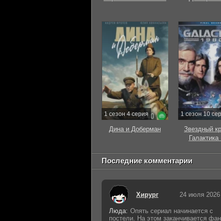
1 сезон 4 серия
1 сезон 10 се
Дина и Доберман
Звездный к
Галактика
Последние комментарии
Хирург
24 июля 2026
Люда:
Опять сериал начинается с
постели. На этом заканчивается фан