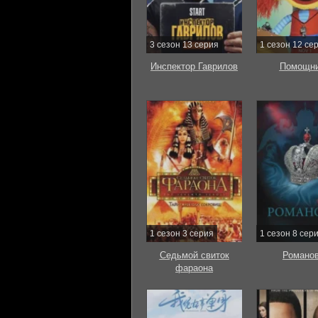
3 сезон 13 серия
1 сезон 12 се
Инспектор Гаврилов
Помощни
1 сезон 3 серия
1 сезон 8 сер
Седьмой свиток
Романо
фараона