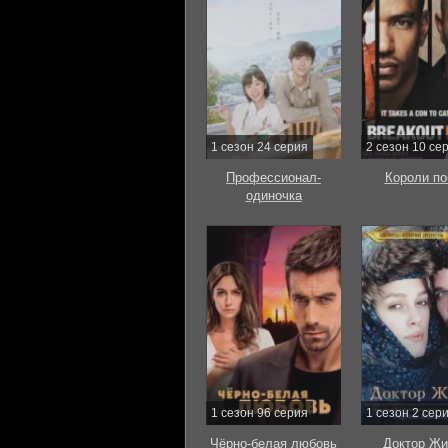
1 сезон 24 серия
2 сезон 10 се
Профессионал-
Короли по
одиночка
1 сезон 96 серия
1 сезон 2 сер
Чёрно-белая любовь
Доктор Жи