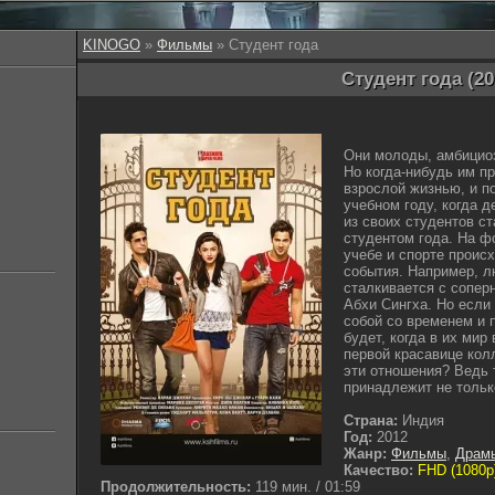
KINOGO
»
Фильмы
» Студент года
Студент года (20
Они молоды, амбициоз
Но когда-нибудь им п
взрослой жизнью, и п
учебном году, когда 
из своих студентов с
студентом года. На ф
учебе и спорте проис
события. Например, 
сталкивается с сопер
Абхи Сингха. Но если
собой со временем и 
будет, когда в их мир
первой красавице ко
эти отношения? Ведь 
принадлежит не тольк
Страна:
Индия
Год:
2012
Жанр:
Фильмы
,
Драм
Качество:
FHD (1080p
Продолжительность:
119 мин. / 01:59