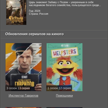
Царь знакомит Забаву с Полем – уверенным в себе
наследником богатого семейства, пользующегося среди...
Год: 2024
Страна: Россия
Обновления сериалов на киного
3 сезон 13 серия
1 сезон 12 серия
Инспектор Гаврилов
Помощники