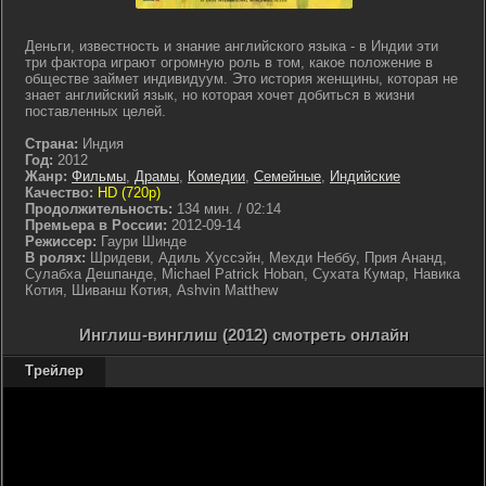
Деньги, известность и знание английского языка - в Индии эти
три фактора играют огромную роль в том, какое положение в
обществе займет индивидуум. Это история женщины, которая не
знает английский язык, но которая хочет добиться в жизни
поставленных целей.
Страна:
Индия
Год:
2012
Жанр:
Фильмы
,
Драмы
,
Комедии
,
Семейные
,
Индийские
Качество:
HD (720p)
Продолжительность:
134 мин. / 02:14
Премьера в России:
2012-09-14
Режиссер:
Гаури Шинде
В ролях:
Шридеви, Адиль Хуссэйн, Мехди Неббу, Прия Ананд,
Сулабха Дешпанде, Michael Patrick Hoban, Сухата Кумар, Навика
Котия, Шиванш Котия, Ashvin Matthew
Инглиш-винглиш (2012) смотреть онлайн
Трейлер