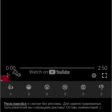
👍
😁
😲
😢
😡
👎
0
0
0
0
0
0
Регистрируйся
и смотри без рекламы. Для зарегистрированных
пользователей мы сокращаем рекламу! Оставь комментарий ;)