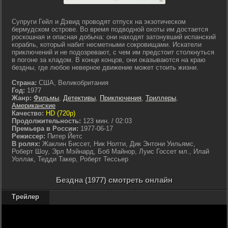
Супруги Гейл и Дэвид проводят отпуск на экзотическом
бермудском острове. Во время подводной охоты им достается
роскошная и опасная добыча: они находят затонувший испанский
корабль, который набит несметными сокровищами. Искатели
приключений и не подозревают, с чем им предстоит столкнуться
в погоне за кладом. В конце концов, они оказываются на краю
бездны, где любое неверное движение может стоить жизни.
Страна:
США, Великобритания
Год:
1977
Жанр:
Фильмы
,
Детективы
,
Приключения
,
Триллеры
,
Американские
Качество:
HD (720p)
Продолжительность:
123 мин. / 02:03
Премьера в России:
1977-06-17
Режиссер:
Питер Йетс
В ролях:
Жаклин Биссет, Ник Нолти, Дик Энтони Уильямс,
Роберт Шоу, Эрл Мэйнард, Боб Майнор, Луис Госсет мл., Илай
Уоллак, Тедди Такер, Роберт Тессьер
Бездна (1977) смотреть онлайн
Трейлер