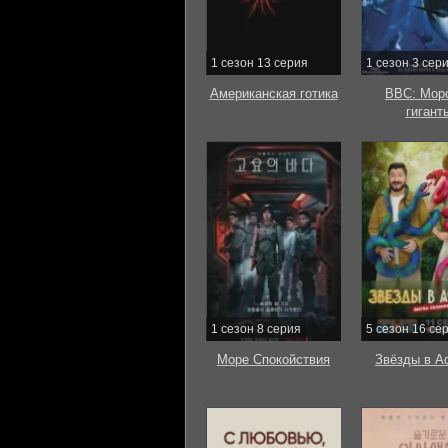
1 сезон 13 серия
1 сезон 3 сер
Американская готика
BBC: Мор
гигант
1 сезон 8 серия
5 сезон 16 се
Море Спокойствия
Звёзды в А