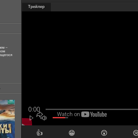
Трейлер
лем –
ком
ующегося
👍
😁
😲
