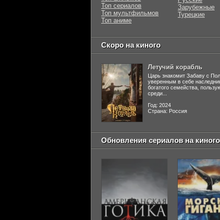
Топ сериалов
Зарубежные
Топ мультфильмов
Турецкие
Топ аниме
Скоро на киного
Летучий корабль
Царь знакомит Забаву с По
уверенным в себе наследни
богатого семейства, польз
среди...
Год: 2024
Страна: Россия
Обновления сериалов на киного