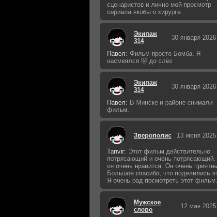
сценаристов и лично мой просмотр
сериала якобы о хирурге.
Экипаж
30 января 2026
314
Павел:
Фильм просто Бомба. Я
насмеялся 🤣 до слёз
Экипаж
30 января 2026
314
Павел:
В Минске и районе снимали
фильм.
Зверополис
13 июня 2025
Tanvir:
Этот фильм действительно
потрясающий и очень потрясающий.
он очень нравится. Он очень приятн
Большое спасибо, что поделились э
Я очень рад посмотреть этот фильм
Мужское
12 мая 2025
слово