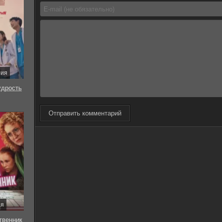
рия
удрость
Отправить комментарий
ия
твенник