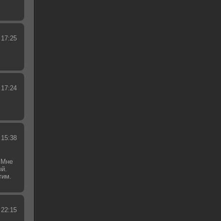
 17:25
 17:24
 15:38
 Мне
ый.
тим.
.
 22:15