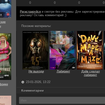
0
0
0
0
Регистрируйся
и смотри без рекламы. Для зарегистриров
ия
рекламу! Оставь комментарий ;)
ские
Похожие материалы:
ы
Не выходи
Лабиринт
Дэйв сделал
лабиринт
рия
23-01-2026, 13:22
фрике
Комментарии