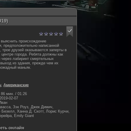
019)
у выяснить происхождение
и, предположительно написанной
 трое друзей оказываются заперты в
 центре города. Ребята должны как
 через лабиринт смертельных
 выход из здания, прежде чем их
вожадный маньяк.
ы
,
Американские
86 мин. / 01:26
2019-02-07
Иван
васса, Зэк Роуз, Джек Димич,
 Безелл, Ханна Д. Скотт, Лорис Курчи,
рейра, Emily Giant
реть онлайн