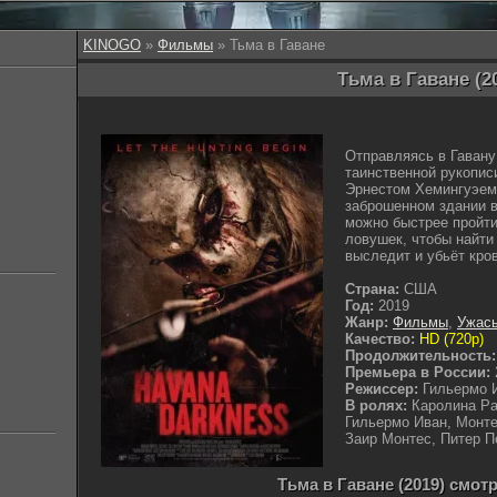
KINOGO
»
Фильмы
» Тьма в Гаване
Тьма в Гаване (2
Отправляясь в Гаван
таинственной рукопис
Эрнестом Хемингуэем,
заброшенном здании в
можно быстрее пройти
ловушек, чтобы найти
выследит и убьёт кро
Страна:
США
Год:
2019
Жанр:
Фильмы
,
Ужас
Качество:
HD (720p)
Продолжительность:
Премьера в России:
Режиссер:
Гильермо 
В ролях:
Каролина Ра
Гильермо Иван, Монте
Заир Монтес, Питер Пе
Тьма в Гаване (2019) смот