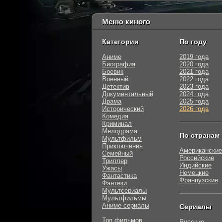
Меню киного
Категории
По году
Аниме
2019 года
Биография
2020 года
Боевик
2021 года
Военный
2022 года
Детектив
2023 года
Документальный
2024 года
Драма
2025 года
Исторический
2026 года
Комедия
Криминал
Мелодрама
По странам
Мультфильм
Приключения
Американские
Семейный
Российские
Триллер
Индийские
Ужасы
Немецкие
Фантастика
Французские
Фэнтези
Мультсериалы
Мультфильмы
Аниме сериалы
Сериалы
Топ фильмов
Русские