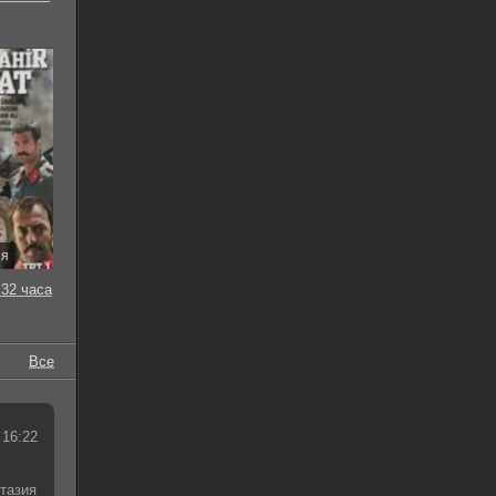
ия
32 часа
Все
 16:22
тазия