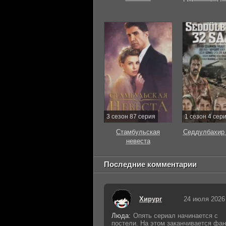
3 сезон 87 серия
1 сезон 4 сер
Стамбульская
Седдулбахир 
невеста
Последние комментарии
Хирург
24 июля 2026
Люда:
Опять сериал начинается с
постели. На этом заканчивается фан