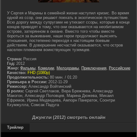
У Сергея и Марины в семейной жизни наступил кризис. Во время
одной из ссор, они решают поехать в экзотическое путешествие.
Всю дорогу между супругами не утихают ссоры, которые в конце
концов приводят к тому, что они оказываются на необитаемом
острове, затерянном в океане. Вместо того чтобы вместе
бороться за выживание, наши герои продолжают выяснять
отношения, постепенно переходя к настоящим боевым
действиям. В довершение несчастий оказывается, что остров
населен племенем воинствующих туземцев.
Страна:
Россия
Год:
2012
Жанр:
Фильмы
,
Комедии
,
Мелодрамы
,
Приключения
,
Российские
Качество:
FHD (1080p)
Продолжительность:
80 мин. / 01:20
Премьера в России:
2012-11-29
Режиссер:
Александр Войтинский
В ролях:
Сергей Светлаков, Вера Брежнева, Александр
Макогон, Александр Половцев, Марина Дюжева, Михаил
Ефремов, Ирина Медведева, Ампорн Панкраток, Соонтри
Кхумжулла, Сомсак Падуга
Джунгли (2012) смотреть онлайн
Трейлер