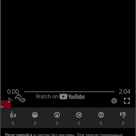
👍
😁
😲
😢
😡
👎
0
0
0
0
0
0
Регистрируйся
и смотри без рекламы. Для зарегистрированных