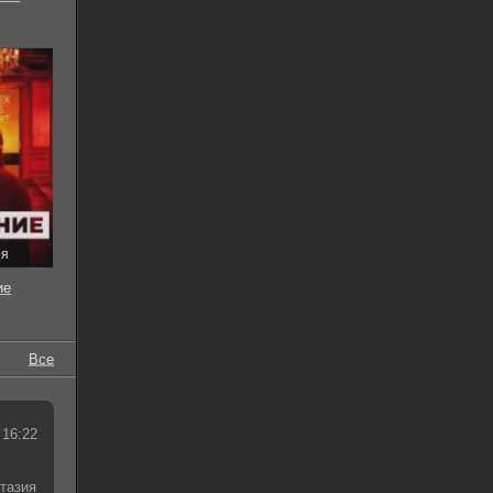
ия
ие
Все
 16:22
тазия