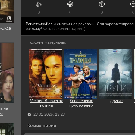
👍
😁
😲

0
0
0
0
рия
Регистрируйся
и смотри без рекламы. Для зарегистриров
-Энда
рекламу! Оставь комментарий ;)
Похожие материалы:
ия
Veritas: В поисках
Королевские
Другие
истины
приключения
ь на
ие
23-01-2026, 13:23
Комментарии