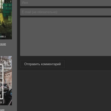
рия
жкие
Отправить комментарий
ия
ние