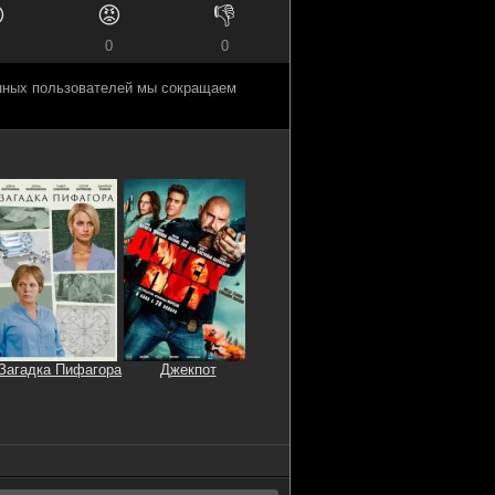

😡
👎
0
0
анных пользователей мы сокращаем
Загадка Пифагора
Джекпот