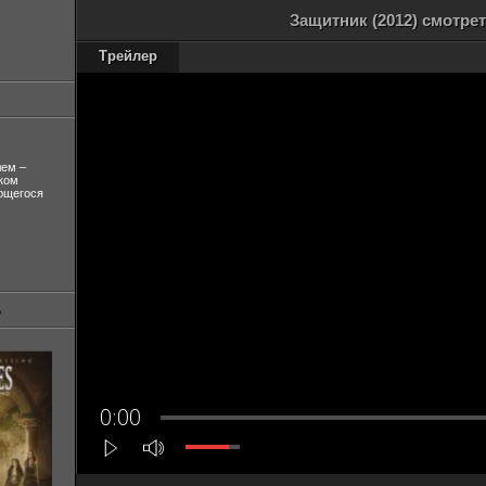
Защитник (2012) смотре
Трейлер
лем –
ком
ующегося