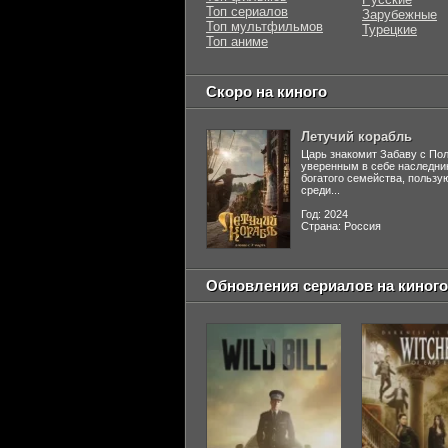
Топ сериалов
Зарубежные
Топ мультфильмов
Турецкие
Топ аниме
Скоро на киного
Летучий корабль
Царь знакомит Забаву с По
уверенным в себе наследни
богатого семейства, польз
среди...
Год: 2024
Страна: Россия
Обновления сериалов на киного