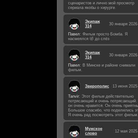
сценаристов и лично мой просмотр
сериала якобы о хирурге.
Экипаж
30 января 2026
314
Павел:
Фильм просто Бомба. Я
насмеялся 🤣 до слёз
Экипаж
30 января 2026
314
Павел:
В Минске и районе снимали
фильм.
Зверополис
13 июня 2025
Tanvir:
Этот фильм действительно
потрясающий и очень потрясающий.
он очень нравится. Он очень приятн
Большое спасибо, что поделились э
Я очень рад посмотреть этот фильм
Мужское
12 мая 2025
слово