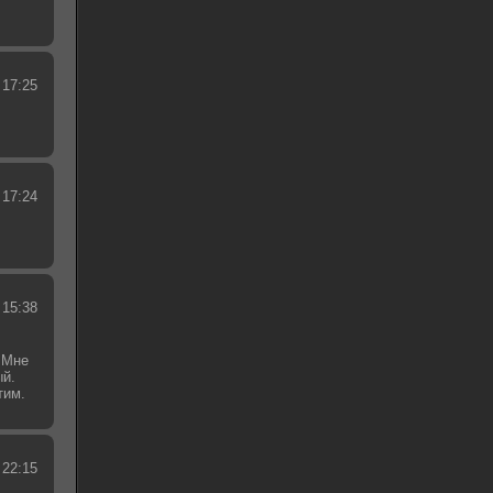
 17:25
 17:24
 15:38
 Мне
ый.
тим.
.
 22:15