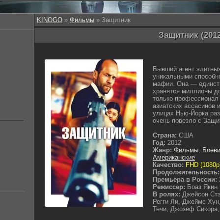
KINOGO
»
Фильмы
» Защитник
Защитник (201
Бывший агент элитных
уникальными способно
мафии. Она — единств
хранятся миллионы до
только профессионал 
азиатских ассасинов 
улицах Нью-Йорка раз
очень повезло с Защ
Страна:
США
Год:
2012
Жанр:
Фильмы
,
Боеви
Американские
Качество:
FHD (1080p
Продолжительность:
Премьера в России:
Режиссер:
Боаз Якин
В ролях:
Джейсон Стэ
Регги Ли, Джеймс Хун
Течи, Джозеф Сикора