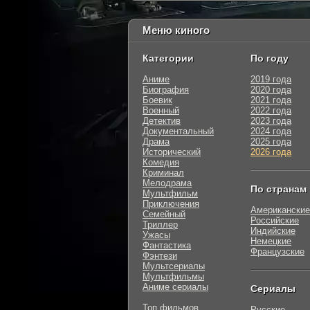
Меню киного
Категории
По году
Аниме
2019 года
Биография
2020 года
Боевик
2021 года
Военный
2022 года
Детектив
2023 года
Документальный
2024 года
Драма
2025 года
Исторический
2026 года
Комедия
Криминал
Мелодрама
По странам
Мультфильм
Приключения
Американские
Семейный
Российские
Триллер
Индийские
Ужасы
Немецкие
Фантастика
Французские
Фэнтези
Мультсериалы
Мультфильмы
Аниме сериалы
Сериалы
Топ фильмов
Русские