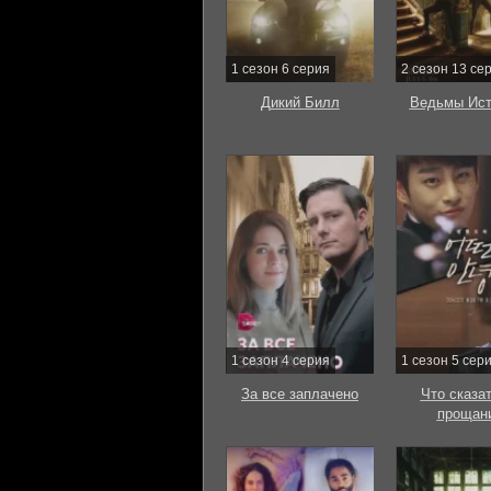
1 сезон 6 серия
2 сезон 13 се
Дикий Билл
Ведьмы Ист
1 сезон 4 серия
1 сезон 5 сер
За все заплачено
Что сказат
прощан