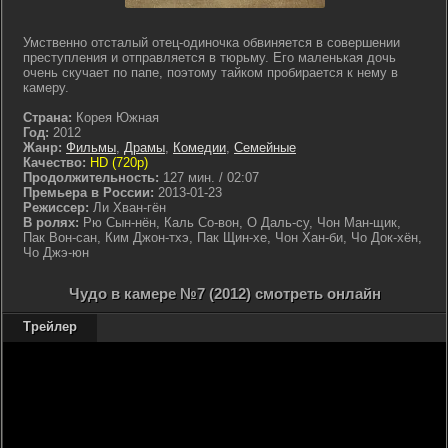
Умственно отсталый отец-одиночка обвиняется в совершении
преступления и отправляется в тюрьму. Его маленькая дочь
очень скучает по папе, поэтому тайком пробирается к нему в
камеру.
Страна:
Корея Южная
Год:
2012
Жанр:
Фильмы
,
Драмы
,
Комедии
,
Семейные
Качество:
HD (720p)
Продолжительность:
127 мин. / 02:07
Премьера в России:
2013-01-23
Режиссер:
Ли Хван-гён
В ролях:
Рю Сын-нён, Каль Со-вон, О Даль-су, Чон Ман-щик,
Пак Вон-сан, Ким Джон-тхэ, Пак Щин-хе, Чон Хан-би, Чо Док-хён,
Чо Джэ-юн
Чудо в камере №7 (2012) смотреть онлайн
Трейлер