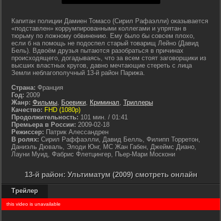
Капитан полиции Дамиен Томасо (Сирил Рафаэлли) оказывается
«подставлен» коррумпированными коллегами и упрятан в
тюрьму по ложному обвинению. Ему было бы совсем плохо,
если б на помощь не подоспел старый товарищ Лейно (Давид
Бель). Вдвоём друзья пытаются разобраться в причинах
происходящего, догадываясь, что за всем стоят заговорщики из
высших властных кругов, давно мечтающие стереть с лица
Земли неблагополучный 13-й район Парижа.
Страна:
Франция
Год:
2009
Жанр:
Фильмы
,
Боевики
,
Криминал
,
Триллеры
Качество:
FHD (1080p)
Продолжительность:
101 мин. / 01:41
Премьера в России:
2009-02-18
Режиссер:
Патрик Алессандрен
В ролях:
Сирил Раффаэлли, Давид Белль, Филипп Торретон,
Даниэль Дюваль, Элоди Юнг, МС Жан Габен, Джеймс Диано,
Лауни Муид, Фабрис Флетцингер, Пьер-Мари Москони
13-й район: Ультиматум (2009) смотреть онлайн
Трейлер