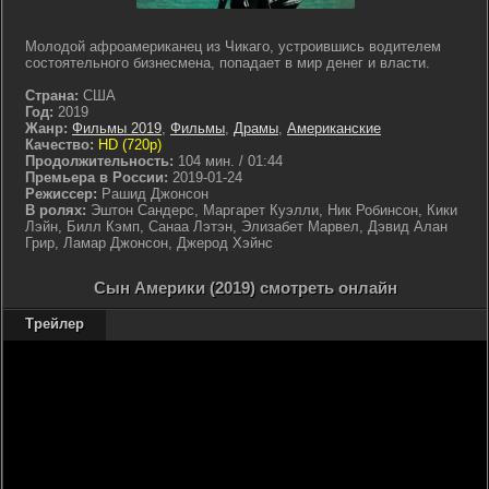
Молодой афроамериканец из Чикаго, устроившись водителем
состоятельного бизнесмена, попадает в мир денег и власти.
Страна:
США
Год:
2019
Жанр:
Фильмы 2019
,
Фильмы
,
Драмы
,
Американские
Качество:
HD (720p)
Продолжительность:
104 мин. / 01:44
Премьера в России:
2019-01-24
Режиссер:
Рашид Джонсон
В ролях:
Эштон Сандерс, Маргарет Куэлли, Ник Робинсон, Кики
Лэйн, Билл Кэмп, Санаа Лэтэн, Элизабет Марвел, Дэвид Алан
Грир, Ламар Джонсон, Джерод Хэйнс
Сын Америки (2019) смотреть онлайн
Трейлер