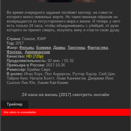
Во время очередного задания погибает киллер, на совести
которого много невинных жертв. Но таинственным образом он
возвращается из потустороннего мира к жизни. И теперь у него
есть только 24 часа, чтобы объединившись с убийцей, от руки
которого он принял смерть, искупить вину и спасти свою душу.
Страна:
Гонконг, ЮАР
Год:
2017
Жанр:
Фильмы
,
Боевики
,
Драмы
,
Триллеры
,
Фантастика
,
Фэнтези
,
Американские
Качество:
HD (720p)
Продолжительность:
92 мин. / 01:32
Премьера в России:
2017-10-26
Режиссер:
Брайан Смрз
В ролях:
Итан Хоук, Пол Андерсон, Рутгер Хауэр, Сюй Цин,
Тайрон Кеог, Натали Болтт, Лиам Каннингэм, Джереми Йонг,
Сьюзэн Лин Юн, Хаким Кае-Казим
24 часа на жизнь (2017) смотреть онлайн
Трейлер