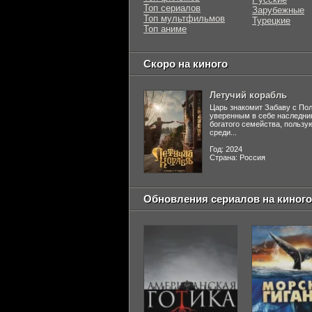
Топ сериалов
Зарубежные
Топ мультфильмов
Турецкие
Топ аниме
Скоро на киного
Летучий корабль
Царь знакомит Забаву с По
уверенным в себе наследни
богатого семейства, польз
среди...
Год: 2024
Страна: Россия
Обновления сериалов на киного