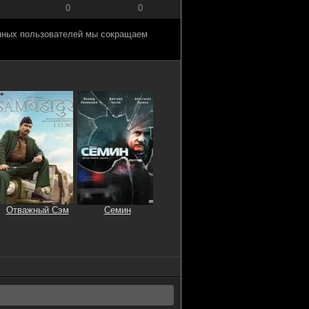
0
0
анных пользователей мы сокращаем
Отважный Сэм
Семин