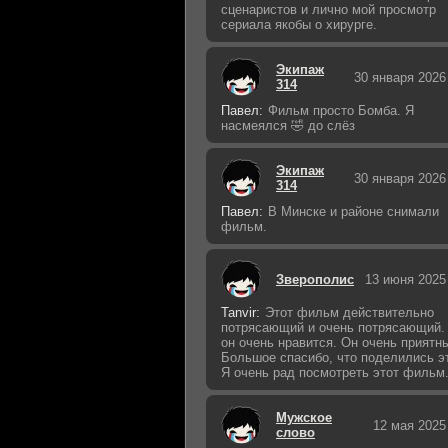
сценаристов и лично мой просмотр
сериала якобы о хирурге.
Экипаж
30 января 2026
314
Павел:
Фильм просто Бомба. Я
насмеялся 🤣 до слёз
Экипаж
30 января 2026
314
Павел:
В Минске и районе снимали
фильм.
Зверополис
13 июня 2025
Tanvir:
Этот фильм действительно
потрясающий и очень потрясающий.
он очень нравится. Он очень приятн
Большое спасибо, что поделились э
Я очень рад посмотреть этот фильм
Мужское
12 мая 2025
слово