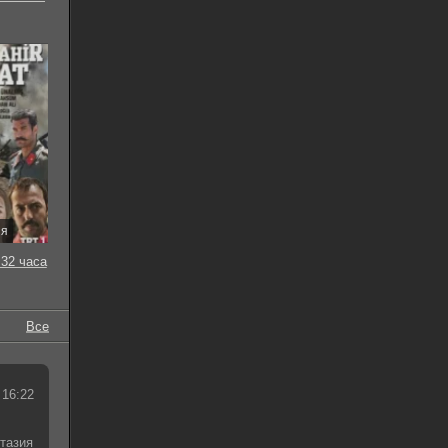
ия
32 часа
Все
 16:22
тазия