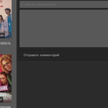
рия
удрость
Отправить комментарий
ия
твенник