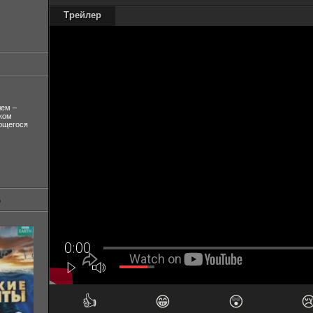
Трейлер
лем –
ком
ующегося
👍
😁
😲
