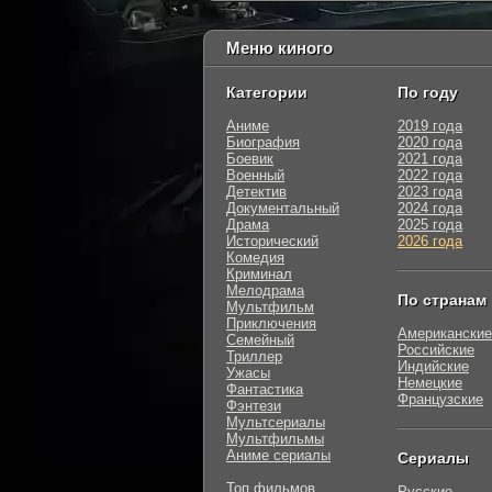
Меню киного
Категории
По году
Аниме
2019 года
Биография
2020 года
Боевик
2021 года
Военный
2022 года
Детектив
2023 года
Документальный
2024 года
Драма
2025 года
Исторический
2026 года
Комедия
Криминал
Мелодрама
По странам
Мультфильм
Приключения
Американские
Семейный
Российские
Триллер
Индийские
Ужасы
Немецкие
Фантастика
Французские
Фэнтези
Мультсериалы
Мультфильмы
Аниме сериалы
Сериалы
Топ фильмов
Русские