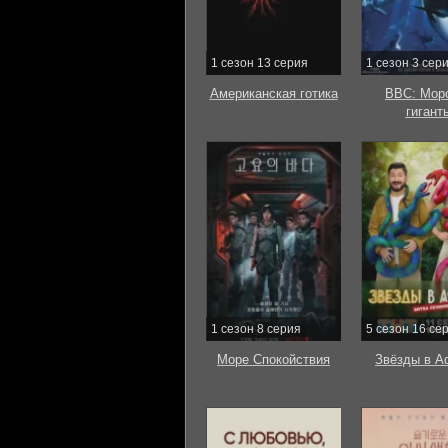
1 сезон 13 серия
1 сезон 3 сер
Американская готика
BBC: Мор
гигант
1 сезон 8 серия
5 сезон 16 се
Море Спокойствия
Звёзды в А