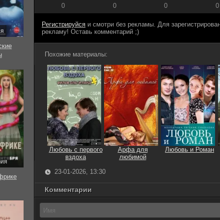
0
0
0
0
Регистрируйся
и смотри без рекламы. Для зарегистриров
ия
рекламу! Оставь комментарий ;)
ские
Похожие материалы:
ы
Любовь с первого
Арфа для
Любовь и Роман
вздоха
любимой
рия
23-01-2026, 13:30
фрике
Комментарии