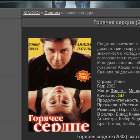
KINOGO
»
Фильмы
» Горячее сердце
Горячее сердце (2
Санджна приезжает в 
диссертации о корруп
знакомится с молоды
благородство и мужес
Молодые люди полюбил
позволяет Абхаю жит
Сначала он должен об
Страна:
Индия
Год:
2002
Жанр:
Фильмы
,
Мело
Качество:
SD
Продолжительность:
Премьера в России:
Режиссер:
Нареш Мал
В ролях:
Винод Кханн
Агнихотри, Кабир Бед
Арун Бакши, Бирбал, 
Горячее сердце (2002) смо