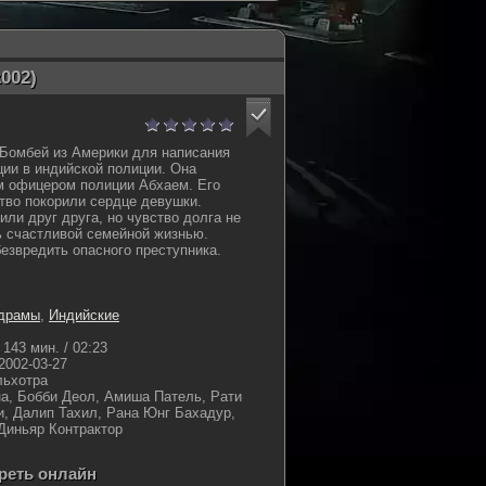
002)
Бомбей из Америки для написания
ции в индийской полиции. Она
м офицером полиции Абхаем. Его
тво покорили сердце девушки.
и друг друга, но чувство долга не
ь счастливой семейной жизнью.
езвредить опасного преступника.
драмы
,
Индийские
143 мин. / 02:23
2002-03-27
ьхотра
а, Бобби Деол, Амиша Патель, Рати
и, Далип Тахил, Рана Юнг Бахадур,
Диньяр Контрактор
треть онлайн