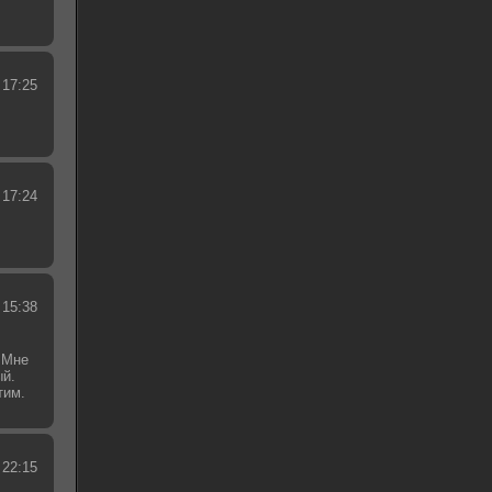
 17:25
 17:24
 15:38
 Мне
ый.
тим.
.
 22:15