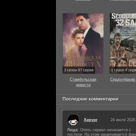
3 сезон 87 серия
1 сезон 4 сер
Стамбульская
Седдулбахир 
невеста
Последние комментарии
Хирург
24 июля 2026
Люда:
Опять сериал начинается с
постели. На этом заканчивается фан