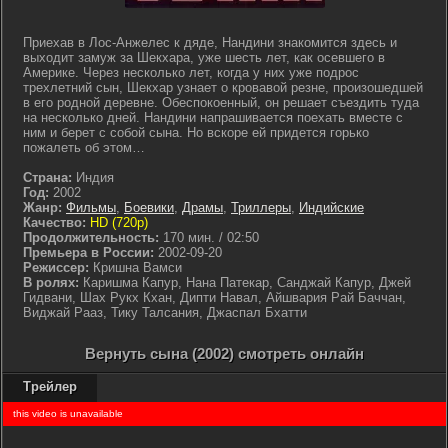
Приехав в Лос-Анжелес к дяде, Нандини знакомится здесь и
выходит замуж за Шекхара, уже шесть лет, как осевшего в
Америке. Через несколько лет, когда у них уже подрос
трехлетний сын, Шекхар узнает о кровавой резне, произошедшей
в его родной деревне. Обеспокоенный, он решает съездить туда
на несколько дней. Нандини напрашивается поехать вместе с
ним и берет с собой сына. Но вскоре ей придется горько
пожалеть об этом…
Страна:
Индия
Год:
2002
Жанр:
Фильмы
,
Боевики
,
Драмы
,
Триллеры
,
Индийские
Качество:
HD (720p)
Продолжительность:
170 мин. / 02:50
Премьера в России:
2002-09-20
Режиссер:
Кришна Вамси
В ролях:
Каришма Капур, Нана Патекар, Санджай Капур, Джей
Гидвани, Шах Рукх Кхан, Дипти Навал, Айшвария Рай Баччан,
Виджай Рааз, Тику Талсания, Джаспал Бхатти
Вернуть сына (2002) смотреть онлайн
Трейлер