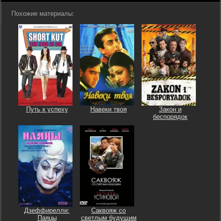
Похожие материалы:
Путь к успеху
Навеки твоя
Закон и
беспорядок
Дзеффирелли:
Саквояж со
Паяцы
светлым будущим