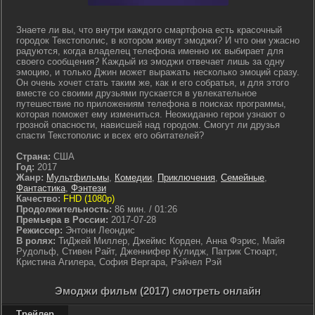
Знаете ли вы, что внутри каждого смартфона есть красочный
городок Текстополис, в котором живут эмоджи? И что они ужасно
радуются, когда владелец телефона именно их выбирает для
своего сообщения? Каждый из эмоджи отвечает лишь за одну
эмоцию, и только Джин может выражать несколько эмоций сразу.
Он очень хочет стать таким же, как и его собратья, и для этого
вместе со своими друзьями пускается в увлекательное
путешествие по приложениям телефона в поисках программы,
которая поможет ему измениться. Неожиданно герои узнают о
грозной опасности, нависшей над городом. Смогут ли друзья
спасти Текстополис и всех его обитателей?
Страна:
США
Год:
2017
Жанр:
Мультфильмы
,
Комедии
,
Приключения
,
Семейные
,
Фантастика
,
Фэнтези
Качество:
FHD (1080p)
Продолжительность:
86 мин. / 01:26
Премьера в России:
2017-07-28
Режиссер:
Энтони Леондис
В ролях:
ТиДжей Миллер, Джеймс Корден, Анна Фэрис, Майя
Рудольф, Стивен Райт, Дженнифер Кулидж, Патрик Стюарт,
Кристина Агилера, София Вергара, Рэйчел Рэй
Эмоджи фильм (2017) смотреть онлайн
Трейлер