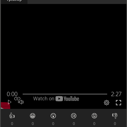
👍
😁
😲
😢
😡
👎
0
0
0
0
0
0