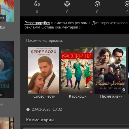
👍
😁
😲

0
0
0
0
рия
Регистрируйся
и смотри без рекламы. Для зарегистриров
ки
рекламу! Оставь комментарий ;)
Похожие материалы:
ия
Слово чести
Кассирши
Песня жизни
вы
23-01-2026, 13:32
Комментарии