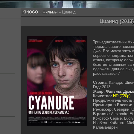
KINOGO
»
Фильмы
» Цианид
Цианид (2013)
Тринадцатилетний Ах
тюрьмы своего неизве
Джо. Его мечта жить 
серьезно подрываться
отцом, которому слож
безответственным за 
сдержать данное сыну
расставаться?
Страна:
Канада, Шве
Год:
2013
Жанр:
Фильмы
,
Драм
Качество:
HD (720p)
Продолжительность:
Премьера в России:
Режиссер:
Северин К
В ролях:
Alexandre Et
Кристоф Серме, Ludiv
Изабель Кэйллат, Mic
Каламандрей