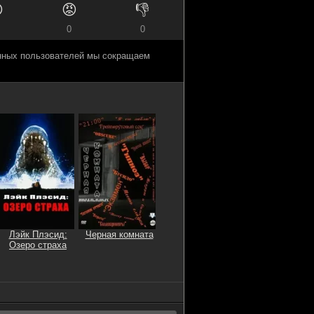

😡
👎
0
0
анных пользователей мы сокращаем
Лэйк Плэсид:
Черная комната
Озеро страха