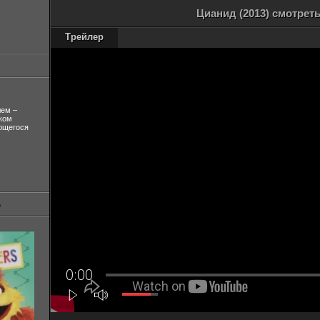
Цианид (2013) смотрет
Трейлер
лем –
ком
ующегося