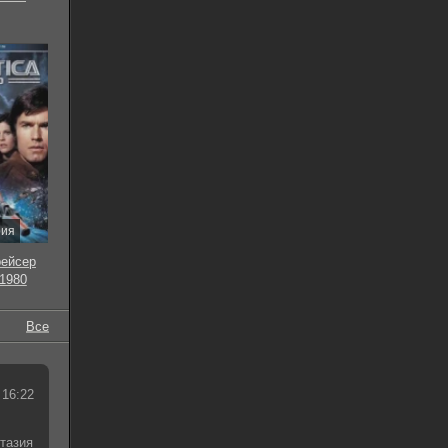
рия
рейсер
 1980
Все
 16:22
тазия