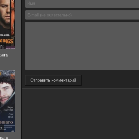
рия
бега
Отправить комментарий
ия
ваго