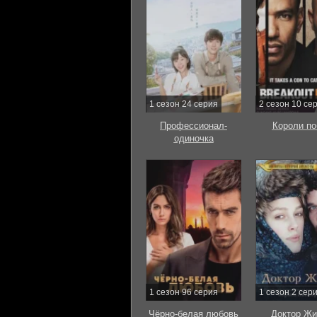
1 сезон 24 серия
2 сезон 10 се
Профессионал-
Короли по
одиночка
1 сезон 96 серия
1 сезон 2 сер
Чёрно-белая любовь
Доктор Жи