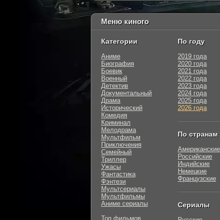
Меню киного
Категории
По году
Аниме
2019 года
Биография
2020 года
Боевик
2021 года
Военный
2022 года
Детектив
2023 года
Документальный
2024 года
Драма
2025 года
Исторический
2026 года
Комедия
Криминал
Мелодрама
По странам
Мультфильм
Приключения
Американские
Семейный
Российские
Триллер
Индийские
Ужасы
Немецкие
Фантастика
Французские
Фэнтези
Мультсериалы
Мультфильмы
Аниме сериалы
Сериалы
Топ фильмов
Русские