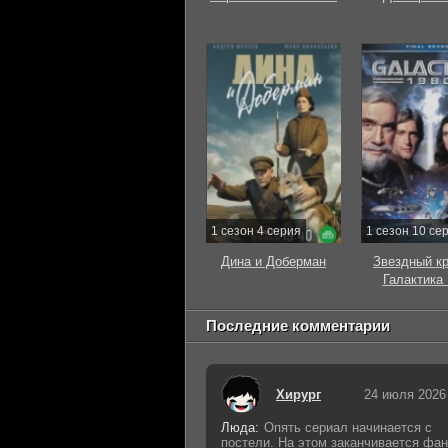
1 сезон 4 серия
1 сезон 10 се
Дина и Доберман
Звездный к
Галактика
Последние комментарии
Хирург
24 июля 2026
Люда:
Опять сериал начинается с
постели. На этом заканчивается фан