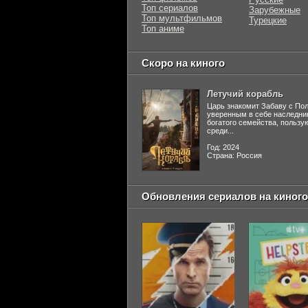
Топ сериалов
Зарубежные
Топ мультфильмов
Турецкие
Топ аниме
Скоро на киного
Летучий корабль
Царь знакомит Забаву с По
уверенным в себе наследни
богатого семейства, польз
среди...
Год: 2024
Страна: Россия
Обновления сериалов на киного