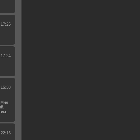
 17:25
 17:24
 15:38
 Мне
ый.
тим.
.
 22:15