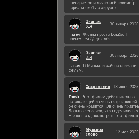
сценаристов и лично мой просмотр
сериала якобы о хирурге.
Экипаж
30 января 2026
314
Павел:
Фильм просто Бомба. Я
насмеялся 🤣 до слёз
Экипаж
30 января 2026
314
Павел:
В Минске и районе снимали
фильм.
Зверополис
13 июня 2025
Tanvir:
Этот фильм действительно
потрясающий и очень потрясающий.
он очень нравится. Он очень приятн
Большое спасибо, что поделились э
Я очень рад посмотреть этот фильм
Мужское
12 мая 2025
слово