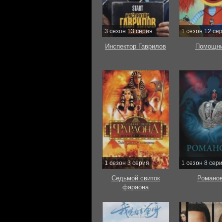
3 сезон 13 серия
1 сезон 12 се
Инспектор Гаврилов
Помощни
1 сезон 3 серия
1 сезон 8 сер
Седьмой свиток
Романо
фараона