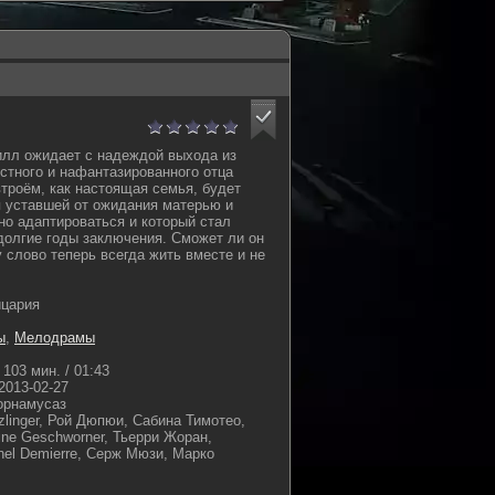
илл ожидает с надеждой выхода из
стного и нафантазированного отца
втроём, как настоящая семья, будет
 уставшей от ожидания матерью и
но адаптироваться и который стал
долгие годы заключения. Сможет ли он
 слово теперь всегда жить вместе и не
йцария
ы
,
Мелодрамы
103 мин. / 01:43
2013-02-27
орнамусаз
zlinger, Рой Дюпюи, Сабина Тимотео,
ine Geschworner, Тьерри Жоран,
hel Demierre, Серж Мюзи, Марко