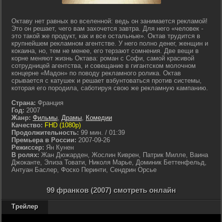
Октаву нет равных во вселенной: ведь он занимается рекламой!
Это он решает, чего вам захочется завтра. Для него «человек -
это такой же продукт, как и все остальные». Октав трудится в
крупнейшем рекламном агентстве. У него полно денег, женщин и
кокаина, но, тем не менее, его терзают сомнения. Две вещи в
корне меняют жизнь Октава: роман с Софи, самой красивой
сотрудницей агентства, и совещание в гигантском молочном
концерне «Мадон» по поводу рекламного ролика. Октав
срывается с катушек и решает взбунтоваться против системы,
которая его породила, саботируя свою же рекламную кампанию.
Страна:
Франция
Год:
2007
Жанр:
Фильмы
,
Драмы
,
Комедии
Качество:
FHD (1080p)
Продолжительность:
99 мин. / 01:39
Премьера в России:
2007-09-26
Режиссер:
Ян Кунен
В ролях:
Жан Дюжарден, Жослин Киврен, Патрик Милле, Ваина
Джоканте, Элиза Товати, Николя Марье, Доминик Беттенфельд,
Антуан Баслер, Фоско Перинти, Сендрин Орсье
99 франков (2007) смотреть онлайн
Трейлер