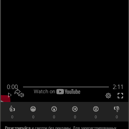
👍
😁
😲
😢
😡
👎
0
0
0
0
0
0
Регистрируйся
и смотри без рекламы. Для зарегистрированных