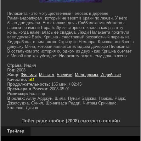
Нилаканта - это могущественный человек в деревне
Рамачандрапурам, который не верит в браки по любви. У него
было две дочери. Его старшая дочь Саббалакшми сбежала с
парнем по имени Ерра Бабу из старшего класса как раз в ту
ночь, когда намечалась ее свадьба. Люди Нилаканта похитили
всех друзей Бабу. Кришна - счастливый беззаботный парень из
Хидерабада, с ним так же Скрину из Неллора. Кришна влюблен в
девушку Мина, которая является младшей дочерью Нилаканта.
В остальном это история об одном из двух - как Кришна сбегает
с Миной или как убеждает Нилаканту отдать ему дочь в жены.
Страна:
Индия
Год:
2008
Жанр:
Фильмы
,
Мюзикл
,
Боевики
,
Мелодрамы
,
Индийские
Качество:
SD
Продолжительность:
165 мин. / 02:45
Премьера в России:
2008-05-01
Режиссер:
Бхаскар
В ролях:
Аллу Арджун, Шила, Пунам Баджва, Пракаш Радж,
Джаясудха, Сунил, Шриниваса Редди, Читрам Сринивас,
Калпана, Джива
Побег ради любви (2008) смотреть онлайн
Трейлер