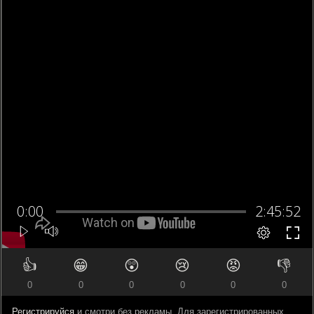
👍
😁
😲
😢
😡
👎
0
0
0
0
0
0
Регистрируйся
и смотри без рекламы. Для зарегистрированных