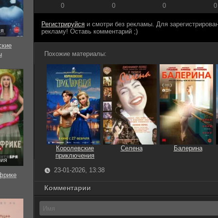
0
0
0
0
Регистрируйся
и смотри без рекламы. Для зарегистриров
ия
рекламу! Оставь комментарий ;)
ские
Похожие материалы:
ы
Королевские
Селена
Балерина
приключения
рия
23-01-2026, 13:38
фрике
Комментарии