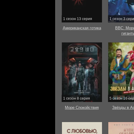
1 сезон 13 серия
1 сезон 3 сер
Американская готика
BBC: Мор
гигант
1 сезон 8 серия
5 сезон 16 се
Море Спокойствия
Звёзды в А