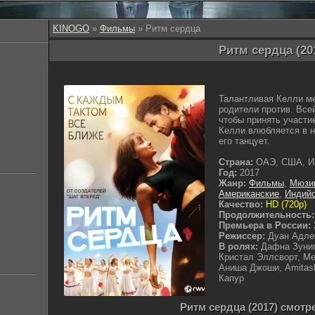
KINOGO
»
Фильмы
» Ритм сердца
Ритм сердца (20
Талантливая Келли ме
родители против. Все
чтобы принять участи
Келли влюбляется в н
его танцует.
Страна:
ОАЭ, США, И
Год:
2017
Жанр:
Фильмы
,
Мюзи
Американские
,
Индий
Качество:
HD (720p)
Продолжительность:
Премьера в России:
Режиссер:
Дуан Адле
В ролях:
Дафна Зуниг
Кристал Эллсворт, М
Аниша Джоши, Amitas
Капур
Ритм сердца (2017) смотр