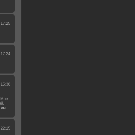
 17:25
 17:24
 15:38
 Мне
ый.
тим.
.
 22:15