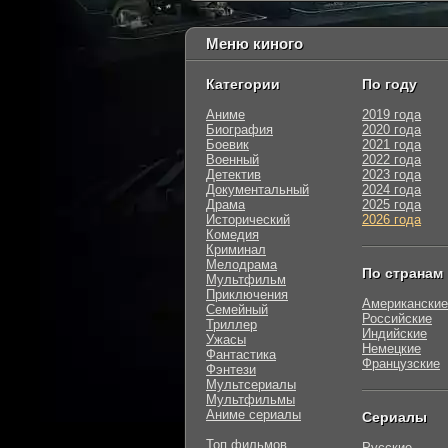
Меню киного
Категории
По году
Аниме
2019 года
Биография
2020 года
Боевик
2021 года
Военный
2022 года
Детектив
2023 года
Документальный
2024 года
Драма
2025 года
Исторический
2026 года
Комедия
Криминал
Мелодрама
По странам
Мультфильм
Приключения
Американские
Семейный
Российские
Триллер
Индийские
Ужасы
Немецкие
Фантастика
Французские
Фэнтези
Мультсериалы
Мультфильмы
Аниме сериалы
Сериалы
Топ фильмов
Русские