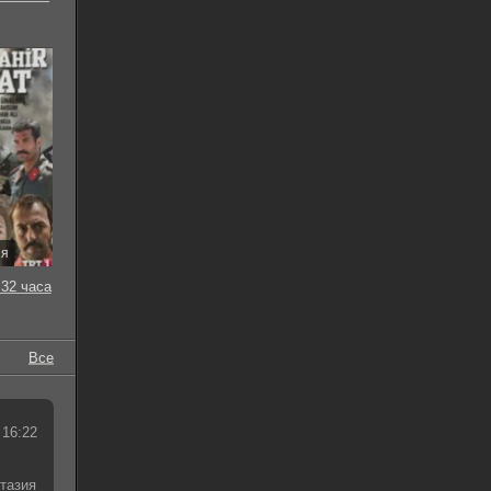
ия
32 часа
Все
 16:22
тазия