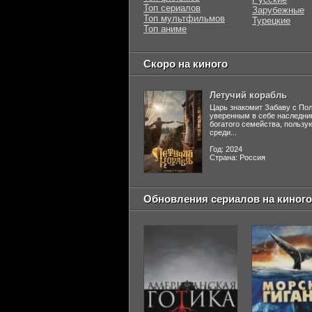
Топ сериалов
Зарубежные
Топ мультфильмов
Турецкие
Топ аниме
Скоро на киного
Летучий корабль
Царь знакомит Забаву с По
уверенным в себе наследни
богатого семейства, польз
среди...
Год: 2024
Страна: Россия
Обновления сериалов на киного