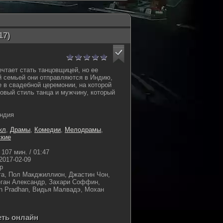
17)
чтает стать танцовщицей, но ее
й семьей они отправляются в Индию,
е в свадебной церемонии, на которой
овый стиль танца и мужчину, который
ндия
кл
,
Драмы
,
Комедии
,
Мелодрамы
,
ские
107 мин. / 01:47
2017-02-09
р
а, Пол Макджиллион, Джастин Чон,
еган Александр, Захари Соффин,
h Pradhan, Видья Малвадэ, Мохан
еть онлайн