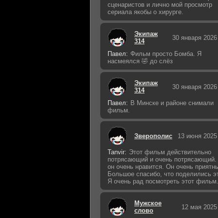
сценаристов и лично мой просмотр
сериала якобы о хирурге.
Экипаж
30 января 2026
314
Павел:
Фильм просто Бомба. Я
насмеялся 🤣 до слёз
Экипаж
30 января 2026
314
Павел:
В Минске и районе снимали
фильм.
Зверополис
13 июня 2025
Tanvir:
Этот фильм действительно
потрясающий и очень потрясающий.
он очень нравится. Он очень приятн
Большое спасибо, что поделились э
Я очень рад посмотреть этот фильм
Мужское
12 мая 2025
слово