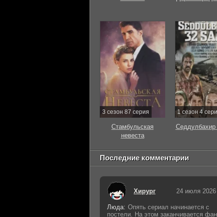
3 сезон 87 серия
1 сезон 4 сер
Стамбульская
Седдулбахир 
невеста
Последние комментарии
Хирург
24 июля 2026
Люда:
Опять сериал начинается с
постели. На этом заканчивается фан