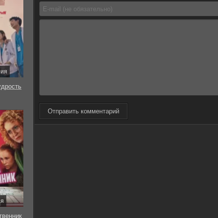
рия
удрость
Отправить комментарий
ия
твенник