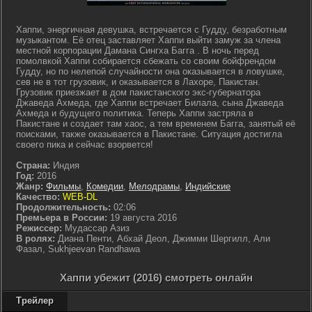
Хаппи, энергичная девушка, встречается с Гудду, безработным
музыкантом. Её отец заставляет Хаппи выйти замуж за члена
местной корпорации Дамана Сингха Багга . В ночь перед
помолвкой Хаппи собирается сбежать со своим бойфрендом
Гудду, но по нелепой случайности она оказывается в ловушке,
сев не в тот грузовик, и оказывается в Лахоре, Пакистан.
Грузовик приезжает в дом пакистанского экс-губернатора
Джаведа Ахмеда, где Хаппи встречает Билала, сына Джаведа
Ахмеда и будущего политика. Теперь Хаппи застряла в
Пакистане и создает там хаос, а тем временем Багга, занятый её
поисками, также оказывается в Пакистане. Ситуация достигла
своего пика и сейчас взорвется!
Страна:
Индия
Год:
2016
Жанр:
Фильмы
,
Комедии
,
Мелодрамы
,
Индийские
Качество:
WEB-DL
Продолжительность:
02:06
Премьера в России:
19 августа 2016
Режиссер:
Мудассар Азиз
В ролях:
Диана Пенти, Абхай Деол, Джимми Шергилл, Али
Фазал, Sukhjeevan Randhawa
Хаппи убежит (2016) смотреть онлайн
Трейлер