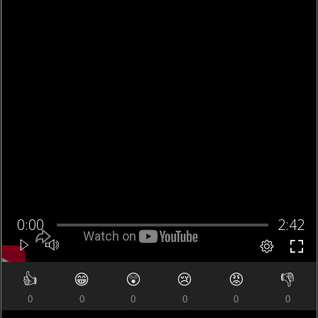
👍
😁
😲
😢
😡
👎
0
0
0
0
0
0