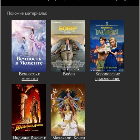
Похожие материалы:
Вечность в
Бобер
Королевские
моменте
приключения
Индиана Джонс и
Махакали. Конец