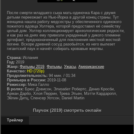
После смерти младшего сына мать-одиночка Кара с двумя
детьми переезжает из Нью-Йорка в другой конец страны. Тут
женщина нашла работу медсестры у обеспеченного одинокого
пожилого вдовца Уолтера, которой предоставил её семейству
целый дом. Уолтер коллекционирует археологические редкости,
и как раз на днях ему привезли украденный у дикого племени
артефакт, предназначенный для поклонения местной жесткой
богине. Вскоре древний сосуд разобьётся, из него вылезет
гигантский паук и начнёт собирать кровавые жертвы.
Страна:
Испания
Год:
2019
Жанр:
Фильмы 2019
,
Фильмы
,
Ужасы
,
Американские
Качество:
HD (720p)
Продолжительность:
94 мин. / 01:34
Премьера в России:
2019-11-08
Режиссер:
Мика Галло
В ролях:
Брюс Дэвисон, Элизабет Робертс, Дениз Кросби,
Арман Дарбо, Хлоя Перрин, Трева Этьен, Мэтти Кардаропл,
Эйлин Дитц, Спенсер Уотсон, Daniel Martin
Паучок (2019) смотреть онлайн
Трейлер