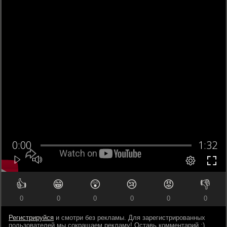
👍
😁
😲
😢
😡
👎
0
0
0
0
0
0
Регистрируйся
и смотри без рекламы. Для зарегистрированных
пользователей мы сокращаем рекламу! Оставь комментарий ;)