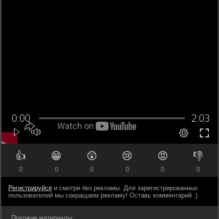
👍
😁
😲
😢
😡
👎
0
0
0
0
0
0
Регистрируйся
и смотри без рекламы. Для зарегистрированных
пользователей мы сокращаем рекламу! Оставь комментарий ;)
Похожие материалы: