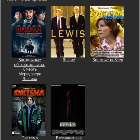
Загадочные
Льюис
Золотые небеса
обстоятельства:
Смерть
Мериуэзера
Льюиса
Система
Беззащитный