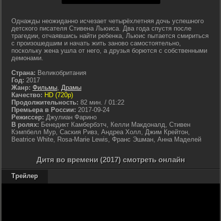
Однажды неожиданно исчезает четырёхлетняя дочь успешного
детского писателя Стивена Льюиса. Два года спустя после
трагедии, отчаявшись найти ребенка, Льюис пытается смириться
с произошедшим и начать жить заново самостоятельно,
поскольку жена ушла от него, а друзья борются с собственными
демонами.
Страна:
Великобритания
Год:
2017
Жанр:
Фильмы
,
Драмы
Качество:
HD (720p)
Продолжительность:
82 мин. / 01:22
Премьера в России:
2017-09-24
Режиссер:
Джулиан Фарино
В ролях:
Бенедикт Камбербэтч, Келли Макдоналд, Стивен
Кэмпбелл Мур, Саския Ривз, Андреа Холл, Джим Крейтон,
Beatrice White, Rosa-Marie Lewis, Франс Эшман, Анна Маделей
Дитя во времени (2017) смотреть онлайн
Трейлер