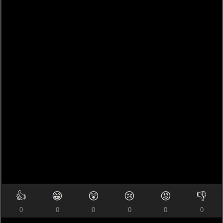
👍
😁
😲
😢
😡
👎
0
0
0
0
0
0