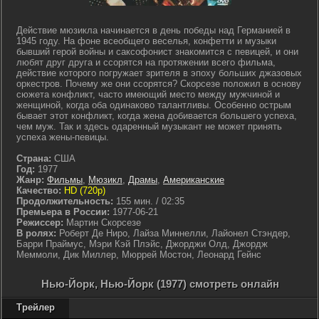
Действие мюзикла начинается в день победы над Германией в
1945 году. На фоне всеобщего веселья, конфетти и музыки
бывший герой войны и саксофонист знакомится с певицей, и они
любят друг друга и ссорятся на протяжении всего фильма,
действие которого погружает зрителя в эпоху больших джазовых
оркестров. Почему же они ссорятся? Скорсезе положил в основу
сюжета конфликт, часто имеющий место между мужчиной и
женщиной, когда оба одинаково талантливы. Особенно острым
бывает этот конфликт, когда жена добивается большего успеха,
чем муж. Так и здесь одаренный музыкант не может принять
успеха жены-певицы.
Страна:
США
Год:
1977
Жанр:
Фильмы
,
Мюзикл
,
Драмы
,
Американские
Качество:
HD (720p)
Продолжительность:
155 мин. / 02:35
Премьера в России:
1977-06-21
Режиссер:
Мартин Скорсезе
В ролях:
Роберт Де Ниро, Лайза Миннелли, Лайонел Стэндер,
Барри Праймус, Мэри Кэй Плэйс, Джорджи Олд, Джордж
Меммоли, Дик Миллер, Мюррей Мостон, Леонард Гейнс
Нью-Йорк, Нью-Йорк (1977) смотреть онлайн
Трейлер