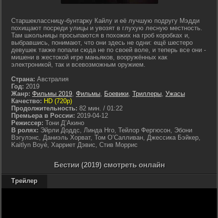
Старшеклассницу-бунтарку Кайлу и её лучшую подругу Мэдди
похищают посреди улицы и увозят в глухую лесную местность.
Там школьницы просыпаются в похожих на гроб коробках и,
выбравшись, понимают, что они здесь не одни: ещё шестеро
девушек также попали сюда не по своей воле, и теперь все они -
мишени в жестокой игре маньяков, вооружённых как
электроникой, так и всевозможным оружием.
Страна:
Австралия
Год:
2019
Жанр:
Фильмы 2019
,
Фильмы
,
Боевики
,
Триллеры
,
Ужасы
Качество:
HD (720p)
Продолжительность:
82 мин. / 01:22
Премьера в России:
2019-04-12
Режиссер:
Тони Д’Акино
В ролях:
Эйрли Доддс, Линда Нго, Тейлор Фергюсон, Эбони
Вэгулэнс, Даниэль Хорват, Том О’Салливан, Джессика Бэйкер,
Kaitlyn Boyé, Харриет Дэвис, Стив Моррис
Бестии (2019) смотреть онлайн
Трейлер