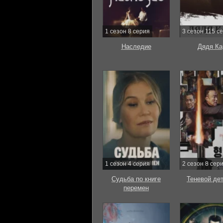
1 сезон 8 серия
3 сезон 115 с
Наследие
Дядя Ка
1 сезон 4 серия
2 сезон 8 сер
Судьба по книге
Теневой де
перемен