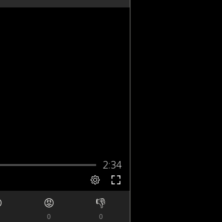

😡
👎
0
0