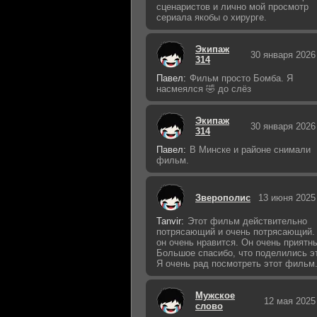
сценаристов и лично мой просмотр
сериала якобы о хирурге.
Экипаж
30 января 2026
314
Павел:
Фильм просто Бомба. Я
насмеялся 🤣 до слёз
Экипаж
30 января 2026
314
Павел:
В Минске и районе снимали
фильм.
Зверополис
13 июня 2025
Tanvir:
Этот фильм действительно
потрясающий и очень потрясающий.
он очень нравится. Он очень приятн
Большое спасибо, что поделились э
Я очень рад посмотреть этот фильм
Мужское
12 мая 2025
слово