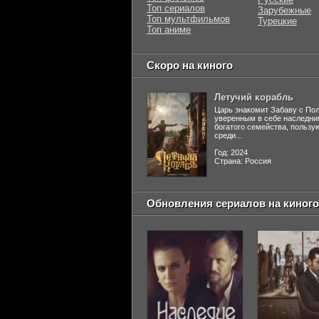
Топ сериалов
Зарубежные
Топ мультфильмов
Турецкие
Топ аниме
Скоро на киного
Летучий корабль
Царь знакомит Забаву с По
уверенным в себе наследни
богатого семейства, польз
среди...
Год: 2024
Страна: Россия
Обновления сериалов на киного