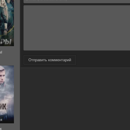
ия
ы
Отправить комментарий
ия
к