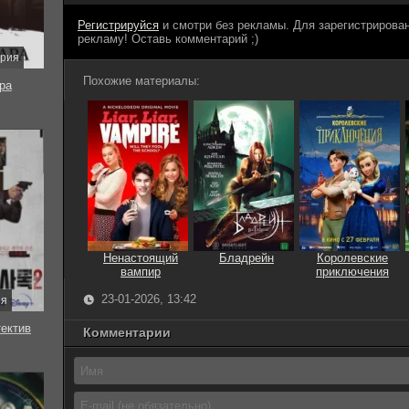
Регистрируйся
и смотри без рекламы. Для зарегистриров
рекламу! Оставь комментарий ;)
ерия
Похожие материалы:
ра
Ненастоящий
Бладрейн
Королевские
вампир
приключения
23-01-2026, 13:42
ия
тектив
Комментарии