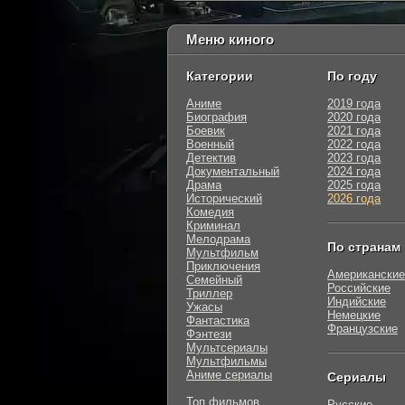
Меню киного
Категории
По году
Аниме
2019 года
Биография
2020 года
Боевик
2021 года
Военный
2022 года
Детектив
2023 года
Документальный
2024 года
Драма
2025 года
Исторический
2026 года
Комедия
Криминал
Мелодрама
По странам
Мультфильм
Приключения
Американские
Семейный
Российские
Триллер
Индийские
Ужасы
Немецкие
Фантастика
Французские
Фэнтези
Мультсериалы
Мультфильмы
Аниме сериалы
Сериалы
Топ фильмов
Русские