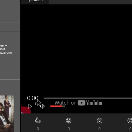
лем –
ком
ующегося
👍
😁
😲

0
0
0
0