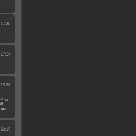
 17:25
 17:24
 15:38
 Мне
ый.
тим.
.
 22:15