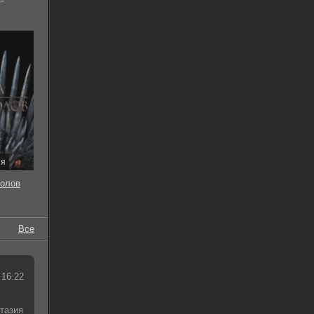
ия
толов
Все
 16:22
тазия