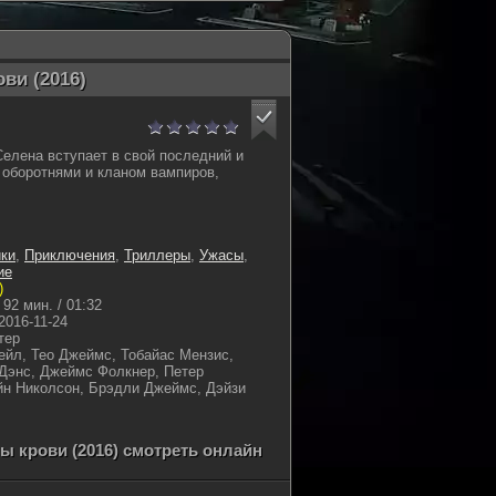
ви (2016)
елена вступает в свой последний и
оборотнями и кланом вампиров,
ки
,
Приключения
,
Триллеры
,
Ужасы
,
ие
)
92 мин. / 01:32
2016-11-24
тер
ейл, Тео Джеймс, Тобайас Мензис,
Дэнс, Джеймс Фолкнер, Петер
йн Николсон, Брэдли Джеймс, Дэйзи
ы крови (2016) смотреть онлайн