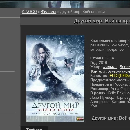
KINOGO
»
Фильмы
» Другой мир: Войны крови
Другой мир: Войны кро
Воительница-вампир С
решающий бой между 
который предал ее.
Страна:
США
Год:
2016
Жанр:
Фильмы
,
Боеви
Фэнтези
,
Американск
Качество:
FHD (1080p
Продолжительность:
Премьера в России:
Режиссер:
Анна Ферс
В ролях:
Кейт Бекинс
Лара Пулвер, Чарльз 
Андерссон, Клемента
Хэд
Другой мир: Войн
Трейлер