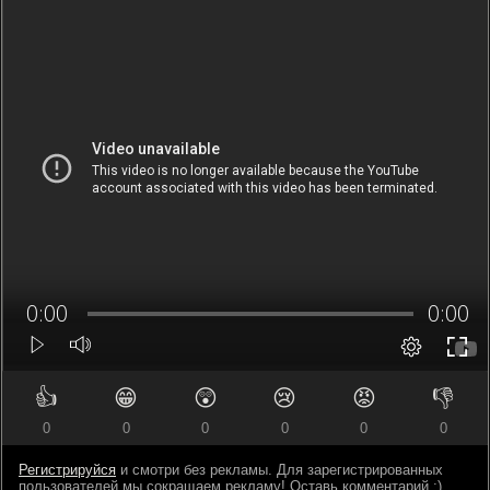
👍
😁
😲
😢
😡
👎
0
0
0
0
0
0
Регистрируйся
и смотри без рекламы. Для зарегистрированных
пользователей мы сокращаем рекламу! Оставь комментарий ;)