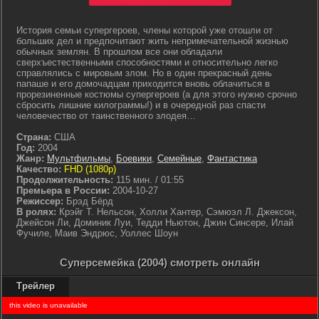
История семьи супергероев, члены которой уже отошли от
больших дел и предпочитают жить непримечательной жизнью
обычных землян. В прошлом все они обладали
сверхъестественными способностями и относительно легко
справлялись с мировым злом. Но в один прекрасный день
папаше и его домочадцам приходится вновь облачиться в
прорезиненные костюмы супергероев (а для этого нужно срочно
сбросить лишние килограммы!) и в очередной раз спасти
человечество от таинственного злодея…
Страна:
США
Год:
2004
Жанр:
Мультфильмы
,
Боевики
,
Семейные
,
Фантастика
Качество:
FHD (1080p)
Продолжительность:
115 мин. / 01:55
Премьера в России:
2004-10-27
Режиссер:
Брэд Бёрд
В ролях:
Крэйг Т. Нельсон, Холли Хантер, Сэмюэл Л. Джексон,
Джейсон Ли, Доминик Луи, Тедди Ньютон, Джин Синсере, Илай
Фучиле, Маив Эндрюс, Уоллес Шоун
Суперсемейка (2004) смотреть онлайн
Трейлер