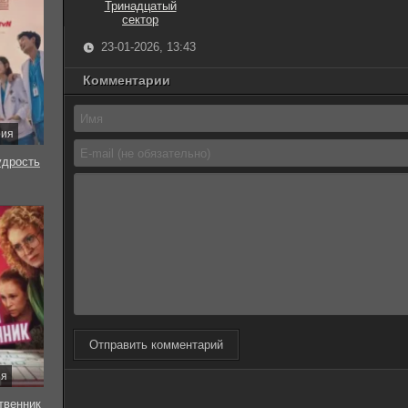
Тринадцатый
сектор
23-01-2026, 13:43
Комментарии
рия
удрость
Отправить комментарий
ия
твенник