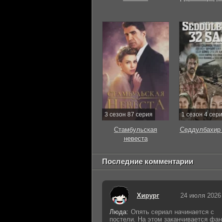
3 сезон 87 серия
1 сезон 4 сер
Стамбульская
Седдулбахир 
невеста
Последние комментарии
Хирург
24 июля 2026
Люда:
Опять сериал начинается с
постели. На этом заканчивается фан