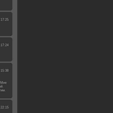
 17:25
 17:24
 15:38
 Мне
ый.
тим.
.
 22:15