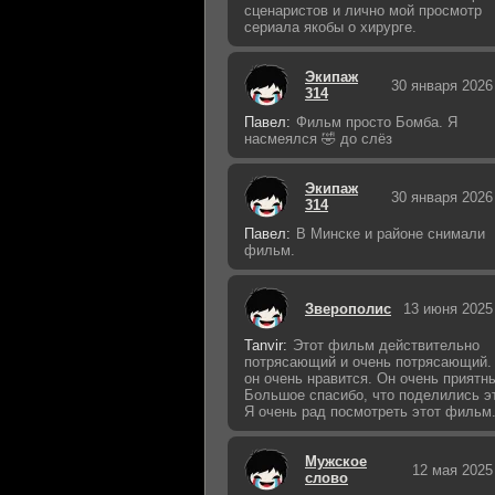
сценаристов и лично мой просмотр
сериала якобы о хирурге.
Экипаж
30 января 2026
314
Павел:
Фильм просто Бомба. Я
насмеялся 🤣 до слёз
Экипаж
30 января 2026
314
Павел:
В Минске и районе снимали
фильм.
Зверополис
13 июня 2025
Tanvir:
Этот фильм действительно
потрясающий и очень потрясающий.
он очень нравится. Он очень приятн
Большое спасибо, что поделились э
Я очень рад посмотреть этот фильм
Мужское
12 мая 2025
слово