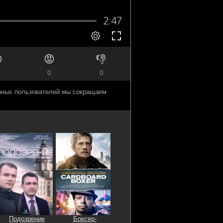

😡
👎
0
0
анных пользователей мы сокращаем
Подозрение
Боксер-