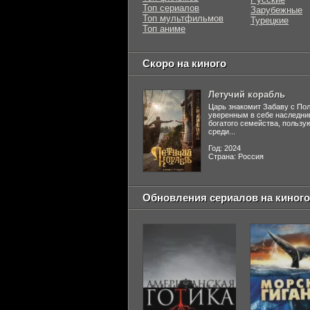
Топ сериалов
Зарубежные
Топ мультфильмов
Турецкие
Топ аниме
Скоро на киного
Летучий корабль
Царь знакомит Забаву с По
уверенным в себе наследни
богатого семейства, польз
среди...
Год: 2024
Страна: Россия
Обновления сериалов на киного