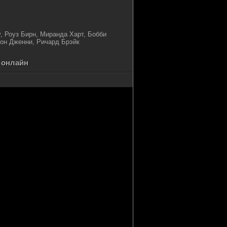
, Роуз Бирн, Миранда Харт, Бобби
он Дженни, Ричард Брэйк
 онлайн