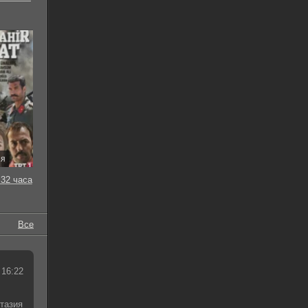
ия
32 часа
Все
 16:22
тазия