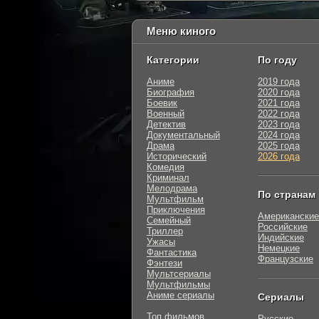
Меню киного
Категории
По году
Аниме
2019 года
Биография
2020 года
Боевик
2021 года
Военный
2022 года
Детектив
2023 года
Документальный
2024 года
Драма
2025 года
Исторический
2026 года
Комедия
Криминал
Мелодрама
По странам
Мультфильм
Приключения
Американские
Семейный
Российские
Триллер
Индийские
Ужасы
Немецкие
Фантастика
Французские
Фэнтези
Мультсериалы
Мультфильмы
Аниме сериалы
Сериалы
Топ фильмов
Русские