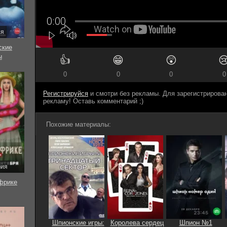
ия
ские
ы
👍
😁
😲

0
0
0
0
Регистрируйся
и смотри без рекламы. Для зарегистриров
рекламу! Оставь комментарий ;)
Похожие материалы:
рия
фрике
Шпионские игры:
Королева сердец
Шпион №1