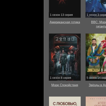
1 сезон 13 серия
1 сезон 3 сер
Американская готика
BBC: Мор
гигант
1 сезон 8 серия
5 сезон 16 се
Море Спокойствия
Звёзды в А