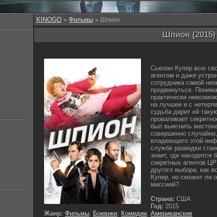
KINOGO
»
Фильмы
» Шпион
Шпион (2015)
Сьюзан Купер всю св
агентом и даже устро
сотрудника самой низк
продвинуться. Понима
практически невозмож
на лучшее и с нетерп
судьба дарит ей таку
проваливает секретно
был выяснить местона
совершенно случайно,
владеющего этой инф
службе разведки стан
знает, где находится 
секретных агентов ЦР
другого выбора, как 
Купер, но сможет ли 
миссией?..
Страна:
США
Год:
2015
Жанр:
Фильмы
,
Боевики
,
Комедии
,
Американские