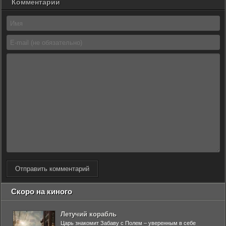
Комментарии
Отправить комментарий
Скоро на киного
Летучий корабль
Царь знакомит Забаву с Полем – уверенным в себе