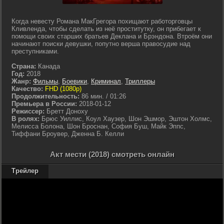
Когда невесту Романа МакГрегора похищают работорговцы
Кливленда, чтобы сделать из неё проститутку, он прибегает к
помощи своих старших братьев Деклана и Брэндона. Втроём они
начинают поиски девушки, попутно верша правосудие над
преступниками.
Страна:
Канада
Год:
2018
Жанр:
Фильмы
,
Боевики
,
Криминал
,
Триллеры
Качество:
FHD (1080p)
Продолжительность:
86 мин. / 01:26
Премьера в России:
2018-01-12
Режиссер:
Бретт Доноху
В ролях:
Брюс Уиллис, Коул Хаузер, Шон Эшмор, Эштон Холмс,
Мелисса Болона, Шон Броснан, София Буш, Майк Эппс,
Тиффани Броувер, Дженна Б. Келли
Акт мести (2018) смотреть онлайн
Трейлер