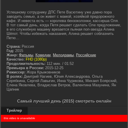
Успешному сотруднику ДПС Пете Васютину уже давно пора
заводить семью, а он живет с мамой, хозяйкой придорожного
кафе. И невеста есть — королева бензоколонки, кассирша Оля.
В тот самый день, когда Петя решает сделать Оле предложение,
в его служебную машину врезается пьяная поп-звезда Алина
Шёпот. Чтобы избежать наказания, Алина решает соблазнить
Петю…
Страна:
Россия
Год:
2015
Жанр:
Фильмы
,
Комедии
,
Мелодрамы
,
Российские
Качество:
FHD (1080p)
Продолжительность:
112 мин. / 01:52
Премьера в России:
2015-12-25
Режиссер:
Жора Крыжовников
В ролях:
Дмитрий Нагиев, Юлия Александрова, Ольга
Серябкина, Сергей Лавыгин, Инна Чурикова, Михаил Боярский,
Елена Яковлева, Владислав Ветров, Валентина Мазунина, Ян
Цапник
Самый лучший день (2015) смотреть онлайн
Трейлер