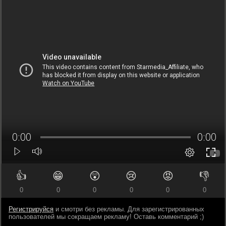
👍
😁
😲
😢
😡
👎
0
0
0
0
0
0
Регистрируйся
и смотри без рекламы. Для зарегистрированных
пользователей мы сокращаем рекламу! Оставь комментарий ;)