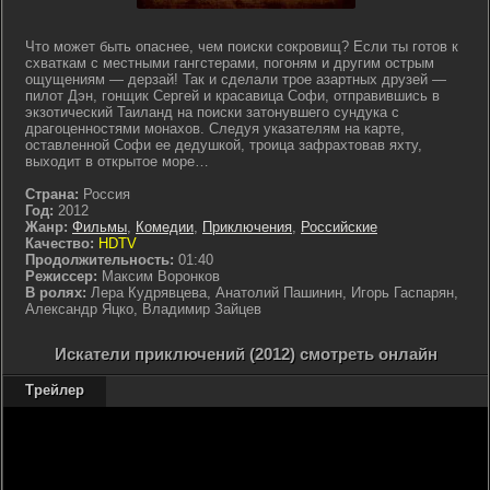
Что может быть опаснее, чем поиски сокровищ? Если ты готов к
схваткам с местными гангстерами, погоням и другим острым
ощущениям — дерзай! Так и сделали трое азартных друзей —
пилот Дэн, гонщик Сергей и красавица Софи, отправившись в
экзотический Таиланд на поиски затонувшего сундука с
драгоценностями монахов. Следуя указателям на карте,
оставленной Софи ее дедушкой, троица зафрахтовав яхту,
выходит в открытое море…
Страна:
Россия
Год:
2012
Жанр:
Фильмы
,
Комедии
,
Приключения
,
Российские
Качество:
HDTV
Продолжительность:
01:40
Режиссер:
Максим Воронков
В ролях:
Лера Кудрявцева, Анатолий Пашинин, Игорь Гаспарян,
Александр Яцко, Владимир Зайцев
Искатели приключений (2012) смотреть онлайн
Трейлер