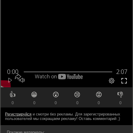
👍
😁
😲
😢
😡
👎
0
0
0
0
0
0
Регистрируйся
и смотри без рекламы. Для зарегистрированных
пользователей мы сокращаем рекламу! Оставь комментарий ;)
Похожие материалы: