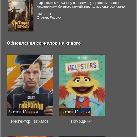
Царь знакомит Забаву с Полем – уверенным в себе
наследником богатого семейства, пользующегося среди...
Год: 2024
Страна: Россия
Обновления сериалов на киного
3 сезон 13 серия
1 сезон 12 серия
Инспектор Гаврилов
Помощники