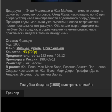
Два друга — Энцо Молинари и Жак Майоль — вместе росли на
одном из греческих островов. Отец Жака, ныряльщик, погиб при
сборе устриц из-за неисправности водолазного оборудования.
Проходят годы, мальчики уже выросли и снова встречаются
после нескольких лет разлуки. Оба стали ныряльщиками на
глубину без воздуха, и соревнование на чемпионатах мира
практически ведется только между ними.
Страна:
Франция
Год:
1988
Жанр:
Фильмы
,
Драмы
,
Приключения
Качество:
HD (720p)
Продолжительность:
132 мин. / 02:12
Премьера в России:
1988-05-11
Режиссер:
Люк Бессон
В ролях:
Жан Рено, Жан-Марк Барр, Розанна Аркетт, Пол Шенар,
Серджо Кастеллитто, Жан Буиз, Марк Дюре, Гриффин Данн,
Андреас Вуцинас, Валентина Варгас
Голубая бездна (1988) смотреть онлайн
Трейлер