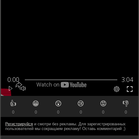
👍
😁
😲
😢
😡
👎
0
0
0
0
0
0
Регистрируйся
и смотри без рекламы. Для зарегистрированных
пользователей мы сокращаем рекламу! Оставь комментарий ;)