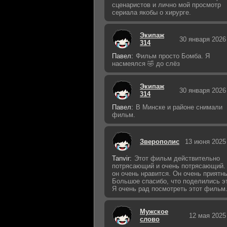
сценаристов и лично мой просмотр
сериала якобы о хирурге.
Экипаж
30 января 2026
314
Павел:
Фильм просто Бомба. Я
насмеялся 🤣 до слёз
Экипаж
30 января 2026
314
Павел:
В Минске и районе снимали
фильм.
Зверополис
13 июня 2025
Tanvir:
Этот фильм действительно
потрясающий и очень потрясающий.
он очень нравится. Он очень приятн
Большое спасибо, что поделились э
Я очень рад посмотреть этот фильм
Мужское
12 мая 2025
слово