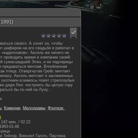
1991)
ваться своего. А хочет он, чтобы
л шафером на его свадьбе и работал в
 «кадиллаков». Аксель же ничего не
ет проводить время в компании своей
ой сумасшедшей Элен, и ее падчерицы
ми предаваться мечтам. Влюбленная
ак птица. Отвергнутая Грейс мечтает
репаху. Аксель мечтает о заснеженных
е охотники-эскимосы ловят стрелозубых
же дядя Лео: построить бы целую гору
браться бы по ней на Луну…
я
ы
,
Комедии
,
Мелодрамы
,
Фэнтези
,
)
142 мин. / 02:22
1993-01-06
урица
и Тейлор, Винсент Галло, Паулина