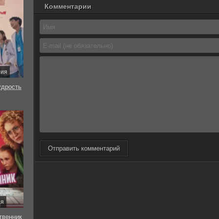
Комментарии
рия
удрость
Отправить комментарий
ия
твенник