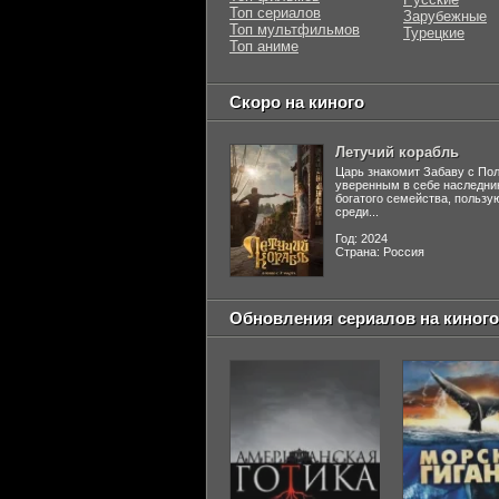
Топ сериалов
Зарубежные
Топ мультфильмов
Турецкие
Топ аниме
Скоро на киного
Летучий корабль
Царь знакомит Забаву с По
уверенным в себе наследни
богатого семейства, польз
среди...
Год: 2024
Страна: Россия
Обновления сериалов на киного