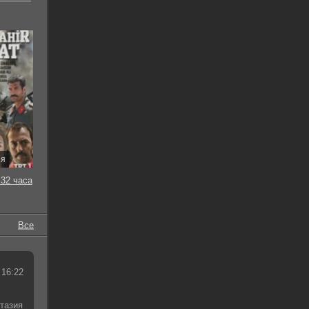
ия
32 часа
Все
 16:22
тазия