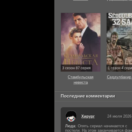
3 сезон 87 серия
1 сезон 4 сер
Стамбульская
Седдулбахир 
невеста
Последние комментарии
Хирург
24 июля 2026
Люда:
Опять сериал начинается с
постели. На этом заканчивается фан