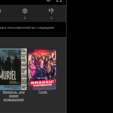

😡
👎
0
0
анных пользователей мы сокращаем
Мюриэль, или
Голяк
время
возвращения