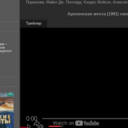
Поризкова, Майкл Дж. Поллард, Кэндис Мэйсон, Алексия
Аризонская мечта (1991) см
Трейлер
лем –
ком
ующегося