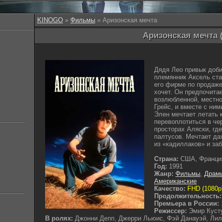
KINOGO
»
Фильмы
» Аризонская мечта
Аризонская мечта (
Дядя Лео привык доби
племянник Аксель ста
его фирме по продаже
хочет. Он предпочита
возлюбленной, местн
Грейс, и вместе с ни
Элен мечтает летать к
перевоплотиться в че
просторах Аляски, гд
палтусов. Мечтает да
из «кадиллаков» и за
Страна:
США, Франци
Год:
1991
Жанр:
Фильмы
,
Драм
Американские
Качество:
FHD (1080p
Продолжительность:
Премьера в России:
Режиссер:
Эмир Куст
В ролях:
Джонни Депп, Джерри Льюис, Фэй Данауэй, Лил