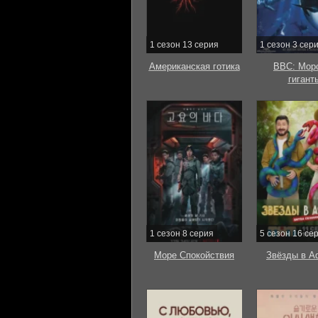
1 сезон 13 серия
1 сезон 3 сер
Американская готика
BBC: Мор
гигант
1 сезон 8 серия
5 сезон 16 се
Море Спокойствия
Звёзды в А