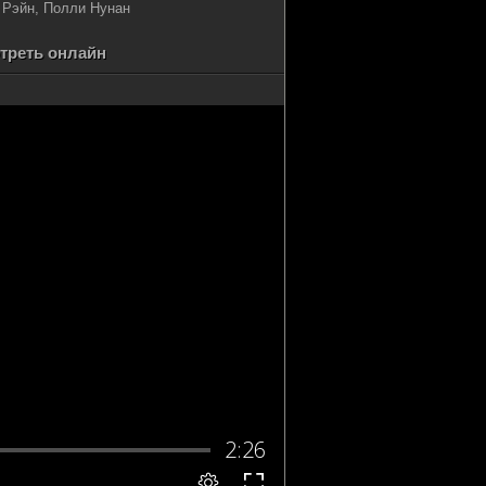
 Рэйн, Полли Нунан
отреть онлайн