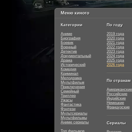
Меню киного
Категории
По году
Аниме
2019 года
Биография
2020 года
Боевик
2021 года
Военный
2022 года
Детектив
2023 года
Документальный
2024 года
Драма
2025 года
Исторический
2026 года
Комедия
Криминал
Мелодрама
По странам
Мультфильм
Приключения
Американские
Семейный
Российские
Триллер
Индийские
Ужасы
Немецкие
Фантастика
Французские
Фэнтези
Мультсериалы
Мультфильмы
Аниме сериалы
Сериалы
Топ фильмов
Русские