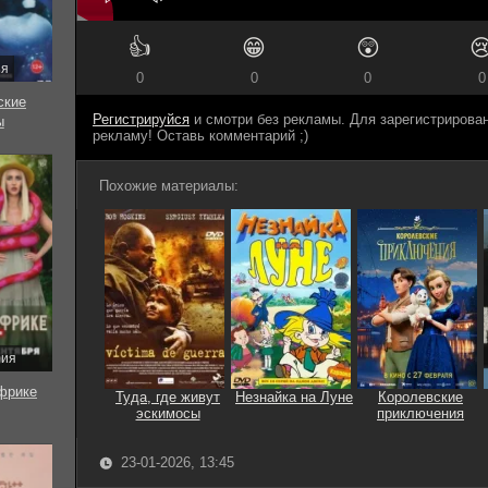
👍
😁
😲

ия
0
0
0
0
ские
Регистрируйся
и смотри без рекламы. Для зарегистриров
ы
рекламу! Оставь комментарий ;)
Похожие материалы:
рия
фрике
Туда, где живут
Незнайка на Луне
Королевские
эскимосы
приключения
23-01-2026, 13:45