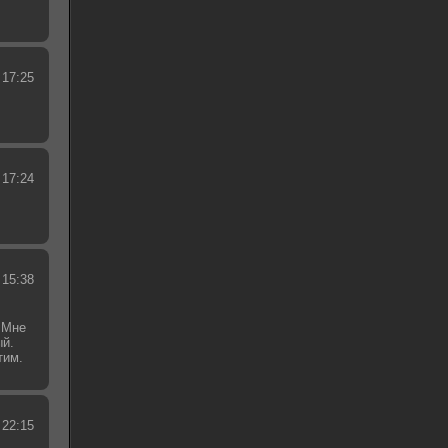
 17:25
 17:24
 15:38
 Мне
ый.
тим.
.
 22:15