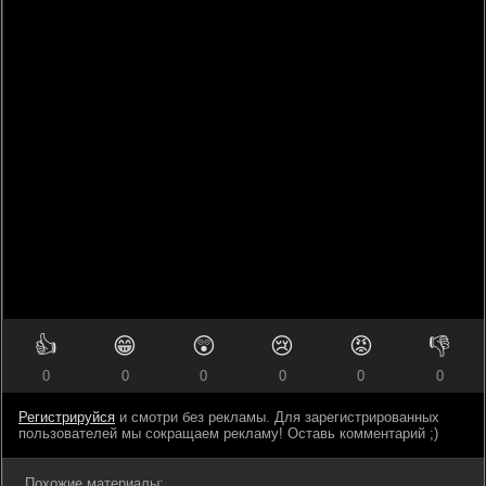
👍
😁
😲
😢
😡
👎
0
0
0
0
0
0
Регистрируйся
и смотри без рекламы. Для зарегистрированных
пользователей мы сокращаем рекламу! Оставь комментарий ;)
Похожие материалы: