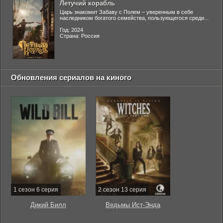
Летучий корабль
Царь знакомит Забаву с Полем – уверенным в себе
наследником богатого семейства, пользующегося среди...
Год: 2024
Страна: Россия
Обновления сериалов на киного
1 сезон 6 серия
2 сезон 13 серия
Дикий Билл
Ведьмы Ист-Энда