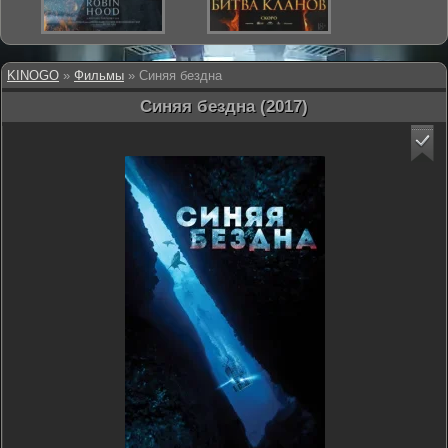
KINOGO
»
Фильмы
» Синяя бездна
Синяя бездна (2017)