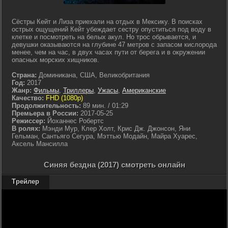
Сёстры Кейт и Лиза приехали на отдых в Мексику. В поисках
острых ощущений Кейт убеждает сестру опуститься под воду в
клетке и посмотреть на белых акул. Но трос обрывается, и
девушки оказываются на глубине 47 метров с запасом кислорода
менее, чем на час, в двух часах пути от берега и в окружении
опасных морских хищников.
Страна:
Доминикана, США, Великобритания
Год:
2017
Жанр:
Фильмы
,
Триллеры
,
Ужасы
,
Американские
Качество:
FHD (1080p)
Продолжительность:
89 мин. / 01:29
Премьера в России:
2017-05-25
Режиссер:
Йоханнес Робертс
В ролях:
Мэнди Мур, Клер Холт, Крис Дж. Джонсон, Яни
Гельман, Сантьяго Сегура, Мэттью Модайн, Майра Хуарес,
Аксель Мансилла
Синяя бездна (2017) смотреть онлайн
Трейлер