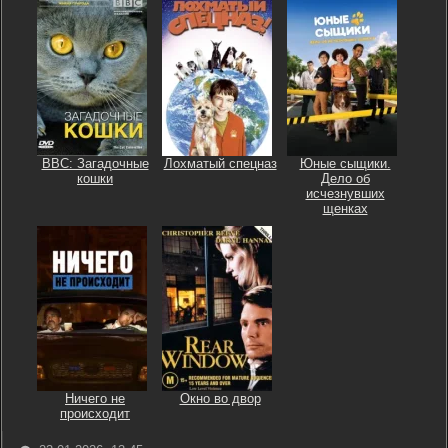
BBC: Загадочные
Лохматый спецназ
Юные сыщики.
кошки
Дело об
исчезнувших
щенках
Ничего не
Окно во двор
происходит