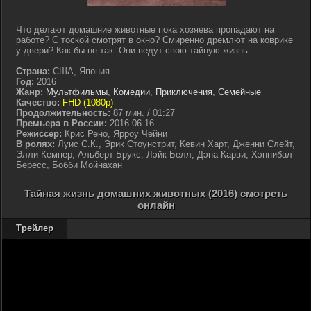
Что делают домашние животные пока хозяева пропадают на
работе? С тоской смотрят в окно? Смиренно дремлют на коврике
у двери? Как бы не так. Они ведут свою тайную жизнь.
Страна:
США, Япония
Год:
2016
Жанр:
Мультфильмы
,
Комедии
,
Приключения
,
Семейные
Качество:
FHD (1080p)
Продолжительность:
87 мин. / 01:27
Премьера в России:
2016-06-16
Режиссер:
Крис Рено, Ярроу Чейни
В ролях:
Луис С.К., Эрик Стоунстрит, Кевин Харт, Дженни Слейт,
Элли Кемпер, Альберт Брукс, Лэйк Белл, Дэна Карви, Хэннибал
Бёресс, Бобби Мойнахан
Тайная жизнь домашних животных (2016) смотреть
онлайн
Трейлер