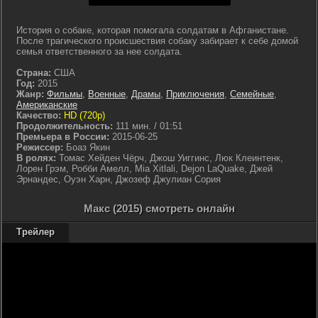
История о собаке, которая помогала солдатам в Афганистане.
После трагического происшествия собаку забирает к себе домой
семья ответственного за нее солдата.
Страна:
США
Год:
2015
Жанр:
Фильмы
,
Военные
,
Драмы
,
Приключения
,
Семейные
,
Американские
Качество:
HD (720p)
Продолжительность:
111 мин. / 01:51
Премьера в России:
2015-06-25
Режиссер:
Боаз Якин
В ролях:
Томас Хейден Чёрч, Джош Уиггинс, Люк Клеинтенк,
Лорен Грэм, Робби Амелл, Mia Xitlali, Dejon LaQuake, Джей
Эрнандес, Оуэн Харн, Джозеф Джулиан Сория
Макс (2015) смотреть онлайн
Трейлер