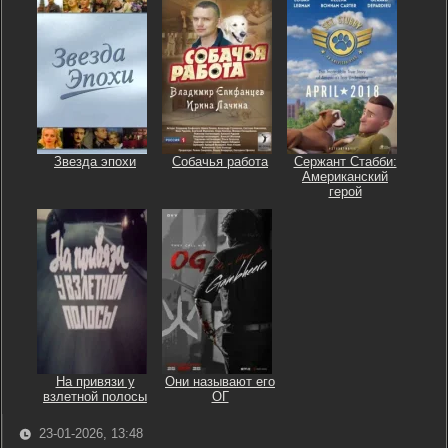
Звезда эпохи
Собачья работа
Сержант Стабби:
Американский
герой
На привязи у
Они называют его
взлетной полосы
ОГ
23-01-2026, 13:48