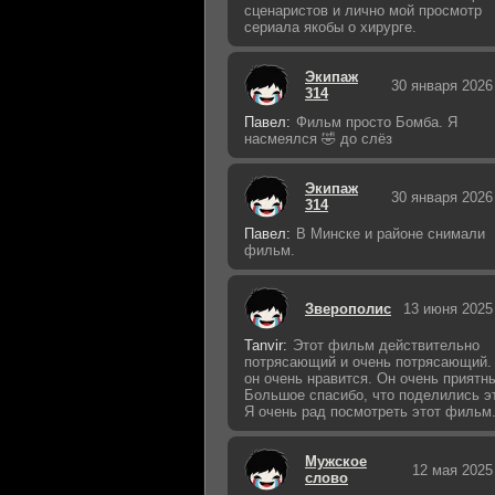
сценаристов и лично мой просмотр
сериала якобы о хирурге.
Экипаж
30 января 2026
314
Павел:
Фильм просто Бомба. Я
насмеялся 🤣 до слёз
Экипаж
30 января 2026
314
Павел:
В Минске и районе снимали
фильм.
Зверополис
13 июня 2025
Tanvir:
Этот фильм действительно
потрясающий и очень потрясающий.
он очень нравится. Он очень приятн
Большое спасибо, что поделились э
Я очень рад посмотреть этот фильм
Мужское
12 мая 2025
слово