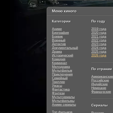
Меню киного
Категории
По году
Аниме
2019 года
Биография
2020 года
Боевик
2021 года
Военный
2022 года
Детектив
2023 года
Документальный
2024 года
Драма
2025 года
Исторический
2026 года
Комедия
Криминал
Мелодрама
По странам
Мультфильм
Приключения
Американские
Семейный
Российские
Триллер
Индийские
Ужасы
Немецкие
Фантастика
Французские
Фэнтези
Мультсериалы
Мультфильмы
Аниме сериалы
Сериалы
Топ фильмов
Русские