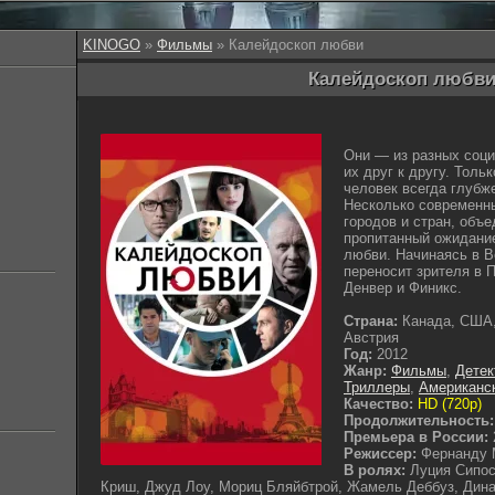
KINOGO
»
Фильмы
» Калейдоскоп любви
Калейдоскоп любви 
Они — из разных соци
их друг к другу. Толь
человек всегда глубж
Несколько современны
городов и стран, объ
пропитанный ожидани
любви. Начинаясь в 
переносит зрителя в 
Денвер и Финикс.
Страна:
Канада, США,
Австрия
Год:
2012
Жанр:
Фильмы
,
Детек
Триллеры
,
Американс
Качество:
HD (720p)
Продолжительность:
Премьера в России:
Режиссер:
Фернанду
В ролях:
Луция Сипос
Криш, Джуд Лоу, Мориц Бляйбтрой, Жамель Деббуз, Дина