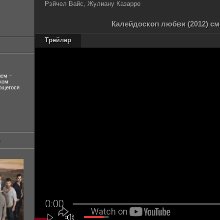
Рэйчел Вайс, Жулиану Казарре
Калейдоскоп любви (2012) см
Трейлер
лем –
ком
ующегося