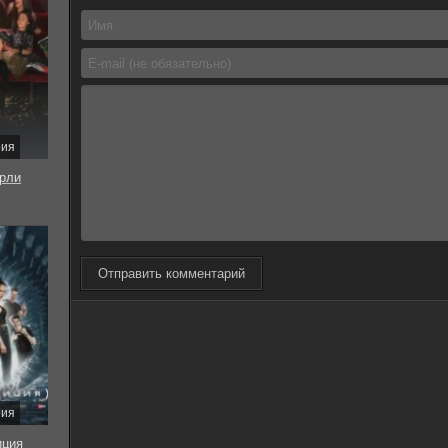
рия
рли
Отправить комментарий
рия
иция