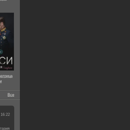
ия
ратрица
и
Все
 16:22
тазия