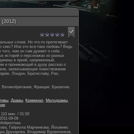
(2012)
альных слоев. Но что-то притягивает
ко секс? Или это все-таки любовь? Ведь
е того, чем он сам думает о себе…
х историй о персонажах из разных
единены в яркий, напряженный,
ем и проникающий в душу рассказ о
Вене, захватывающее повествование
Париж, Лондон, Братиславу, Рио,
 Великобритания, Франция, Бразилия,
тивы
,
Драмы
,
Криминал
,
Мелодрамы
,
кие
110 мин. / 01:50
2011-09-09
 Мейреллиш
ова, Габриэла Марчинкова, Йоханнес
ра Друкарова, Владимир Вдовиченков,