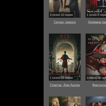
3 сезон 10 серия
1 сезон 8 сер
Сигнал тревоги
Любимое пр
1 сезон 10 серия
1 сезон 10 се
Спартак: Дом Ашура
Факульта