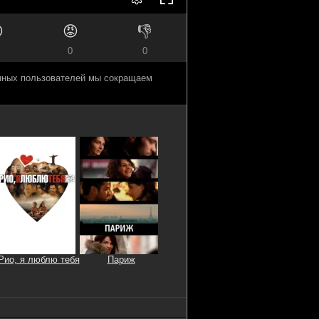

😡
👎
0
0
анных пользователей мы сокращаем
Рио, я люблю тебя
Париж