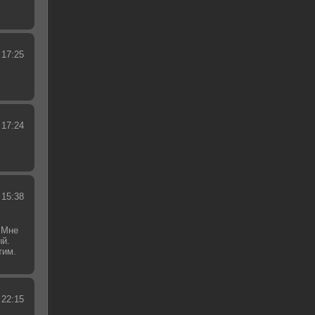
 17:25
 17:24
 15:38
 Мне
ый.
тим.
.
 22:15