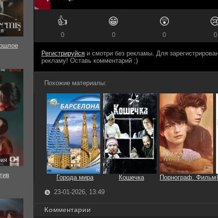
👍
😁
😲

ия
0
0
0
0
ошлое
Регистрируйся
и смотри без рекламы. Для зарегистриров
рекламу! Оставь комментарий ;)
Похожие материалы:
рия
тив
Города мира
Кошечка
Порнограф. Фильм
23-01-2026, 13:49
Комментарии