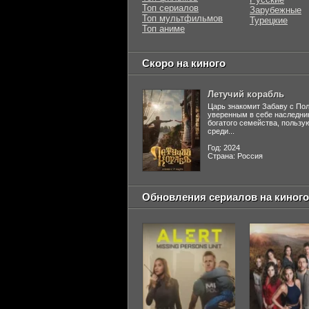
Топ сериалов
Зарубежные
Топ мультфильмов
Турецкие
Топ аниме
Скоро на киного
Летучий корабль
Царь знакомит Забаву с По
уверенным в себе наследни
богатого семейства, польз
среди...
Год: 2024
Страна: Россия
Обновления сериалов на киного