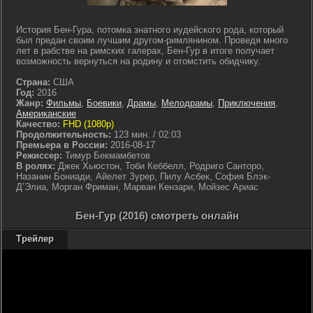
История Бен-Гура, потомка знатного иудейского рода, который
был предан своим лучшим другом-римлянином. Проведя много
лет в рабстве на римских галерах, Бен-Гур в итоге получает
возможность вернуться на родину и отомстить обидчику.
Страна:
США
Год:
2016
Жанр:
Фильмы
,
Боевики
,
Драмы
,
Мелодрамы
,
Приключения
,
Американские
Качество:
FHD (1080p)
Продолжительность:
123 мин. / 02:03
Премьера в России:
2016-08-17
Режиссер:
Тимур Бекмамбетов
В ролях:
Джек Хьюстон, Тоби Кеббелл, Родриго Санторо,
Назанин Бониади, Айелет Зурер, Пилу Асбек, София Блэк-
Д’Элиа, Морган Фриман, Марван Кензари, Мойзес Ариас
Бен-Гур (2016) смотреть онлайн
Трейлер