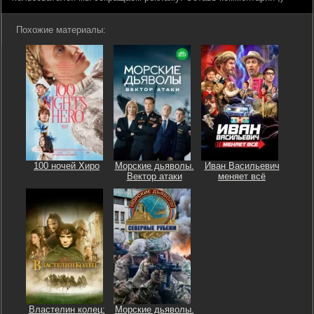
Похожие материалы:
100 ночей Хиро
Морские дьяволы.
Иван Васильевич
Вектор атаки
меняет всё
Властелин колец:
Морские дьяволы.