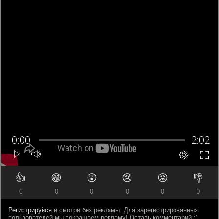
👍
😁
😲
😢
😡
👎
0
0
0
0
0
0
Регистрируйся
и смотри без рекламы. Для зарегистрированных
пользователей мы сокращаем рекламу! Оставь комментарий ;)