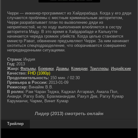
Черри — инженер-программист из Хайдерабада. Когда у его дяди
случаются проблемы с местным криминальным авторитетом,
Черри разрабатывает план по вызволению дяди из
неприятностей, но по ходу выполнения влюбляется в сестру
авторитета Маду. В это время в Хайдарабаде и Калькутте
начинается череда громких убийств. Когда целью становится
министр Рават, обвинение предъявляют Черри. За ним начинает
охотиться спецподразделение, что оборачивается совершенно
непредвиденными ситуациями.
Страна:
Индия
Год:
2013
Жанр:
Фильмы
,
Боевики
,
Драмы
,
Комедии
,
Триллеры
,
Индийские
Качество:
FHD (1080p)
Продолжительность:
150 мин. / 02:30
Премьера в России:
2013-01-09
Режиссер:
Винайяк В.В.
В ролях:
Рам Чаран Теджа, Каджал Аггарвал, Амала Пол,
Ананди, Рагху Бабу, Брахманандам, Рахул Дев, Рагху Кумар
Каруманчи, Чарми, Винит Кумар
Лидер (2013) смотреть онлайн
Трейлер