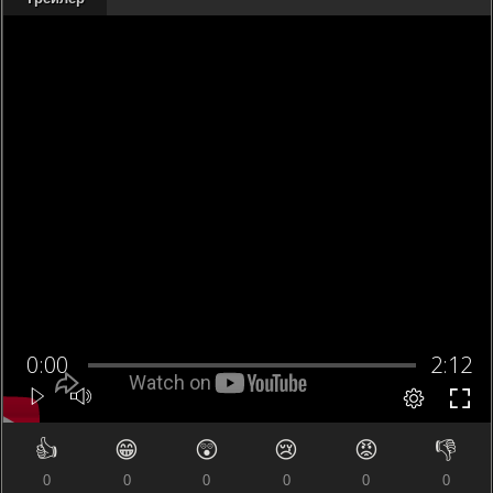
👍
😁
😲
😢
😡
👎
0
0
0
0
0
0