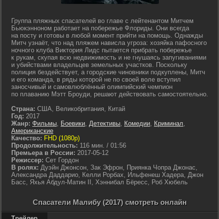
Группа пляжных спасателей во главе с лейтенантом Митчем
Бьюкэнноном работает на побережье Флориды. Они всегда
на посту и готовы в любой момент прийти на помощь. Однажды
Митч узнаёт, что над пляжем нависла угроза: хозяйка пафосного
ночного клуба Виктория Лидс пытается прибрать побережье
к рукам, скупая всю недвижимость и не гнушаясь запугиваниями
и убийствами владельцев земельных участков. Поскольку
полиция бездействует, а городские чиновники подкуплены, Митч
и его команда, в ряды которой не по своей воле вступил
заносчивый и самовлюблённый олимпийский чемпион
по плаванию Мэтт Броуди, решают действовать самостоятельно.
Страна:
США, Великобритания, Китай
Год:
2017
Жанр:
Фильмы
,
Боевики
,
Детективы
,
Комедии
,
Криминал
,
Американские
Качество:
FHD (1080p)
Продолжительность:
116 мин. / 01:56
Премьера в России:
2017-05-12
Режиссер:
Сет Гордон
В ролях:
Дуэйн Джонсон, Зак Эфрон, Приянка Чопра Джонас,
Александра Даддарио, Келли Рорбах, Ильфенеш Хадера, Джон
Басс, Яхья Абдул-Матин II, Хэннибал Бёресс, Роб Хюбель
Спасатели Малибу (2017) смотреть онлайн
Трейлер