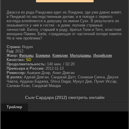
Джасси из рода Рандхава едет из Лондона, где уже давно живёт,
в Пенджаб по наследственным делам, и в поезде с первого
взгляда влюбляется в девушку по имени Сукх. В результате он
оказывается у неё в гостях - в доме, полном странных
личностей. Биллу, старший в роду, братья Тони и Тито, властная
женщина Памми, Бебе, страдающая от частичной потери памяти.
Но в чем проблема?
Страна:
Индия
Год:
2012
Жанр:
Фильмы
,
Боевики
,
Комедии
,
Мелодрамы
,
Индийские
Качество:
SD
Продолжительность:
140 мин. / 02:20
Премьера в России:
2012-11-13
Режиссер:
Ашвани Дхир, Анил Девган
В ролях:
Аджай Девган, Санджай Датт, Сонакши Синха, Джухи
Чавла, Арджан Баджва, Shiva Dagar, Мукул Дев, Пунит Иссар,
Салман Кхан, Санджай Мишра
Сын Сардара (2012) смотреть онлайн
Трейлер