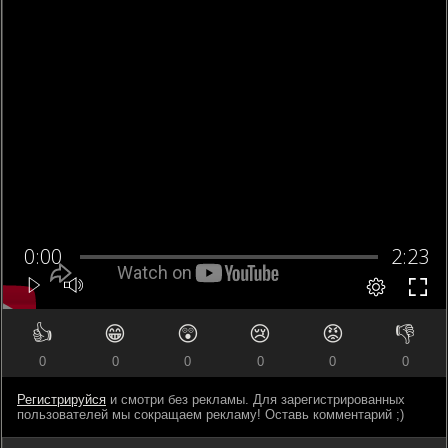
👍
😁
😲
😢
😡
👎
0
0
0
0
0
0
Регистрируйся
и смотри без рекламы. Для зарегистрированных
пользователей мы сокращаем рекламу! Оставь комментарий ;)