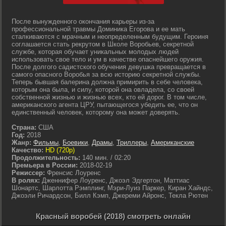
После вынужденного окончания карьеры из-за
профессиональной травмы Доминика Егорова и ее мать
сталкиваются с мрачным и неопределенным будущим. Героиня
соглашается стать рекрутом в Школе Воробьев, секретной
службе, которая обучает уникальных молодых людей
использовать свое тело и ум в качестве опаснейшего оружия.
После долгого садистского обучения девушка превращается в
самого опасного Воробья за всю историю секретной службы.
Теперь бывшая балерина должна примирить в себе человека,
которым она была, и силу, которой она овладела, со своей
собственной жизнью и жизнью всех, кто ей дорог. В том числе,
американского агента ЦРУ, пытающегося убедить ее, что он
единственный человек, которому она может доверять.
Страна:
США
Год:
2018
Жанр:
Фильмы
,
Боевики
,
Драмы
,
Триллеры
,
Американские
Качество:
HD (720p)
Продолжительность:
140 мин. / 02:20
Премьера в России:
2018-02-19
Режиссер:
Френсис Лоуренс
В ролях:
Дженнифер Лоуренс, Джоэл Эдгертон, Маттиас
Шонартс, Шарлотта Рэмплинг, Мэри-Луиз Паркер, Киран Хайндс,
Джоэли Ричардсон, Билл Кэмп, Джереми Айронс, Текла Рютен
Красный воробей (2018) смотреть онлайн