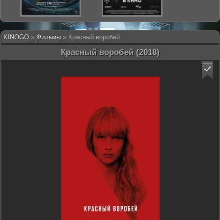
KINOGO
»
Фильмы
» Красный воробей
Красный воробей (2018)