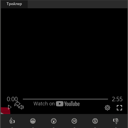
Трейлер
👍
😁
😲
😢
😡
👎