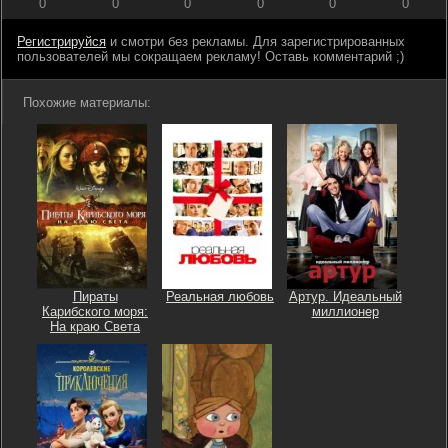
0
0
0
0
0
0
Регистрируйся
и смотри без рекламы. Для зарегистрированных
пользователей мы сокращаем рекламу! Оставь комментарий ;)
Похожие материалы:
Пираты
Реальная любовь
Артур. Идеальный
Карибского моря:
миллионер
На краю Света