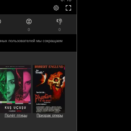

😡
👎
0
0
анных пользователей мы сокращаем
Полёт птицы
Призрак оперы