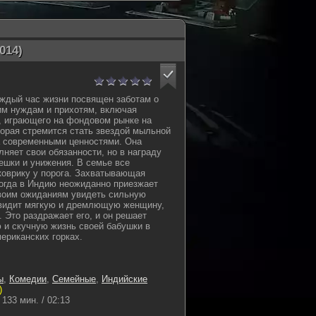
014)
аждый час жизни посвящен заботам о
им нуждам и прихотям, включая
, играющего на фондовом рынке на
торая стремится стать звездой мыльной
а современными ценностями. Она
няет свои обязанности, но в награду
ешки и унижения. В семье все
 коврику у порога. Захватывающая
когда в Индию неожиданно приезжает
своим ожиданиям увидеть сильную
н видит мягкую и дремлющую женщину,
 Это раздражает его, и он решает
 и скучную жизнь своей бабушки в
ериканских горках.
ы
,
Комедии
,
Семейные
,
Индийские
)
133 мин. / 02:13