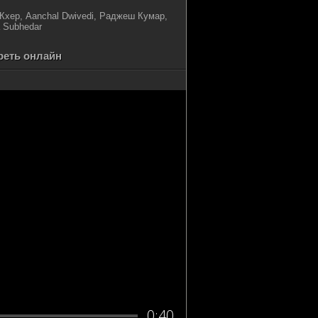
хер, Aanchal Dwivedi, Раджеш Кумар,
 Subhedar
реть онлайн