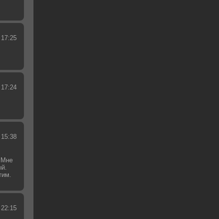
 17:25
 17:24
 15:38
 Мне
ый.
тим.
.
 22:15