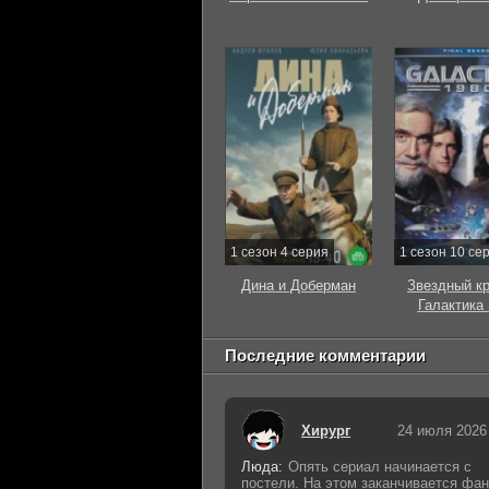
1 сезон 4 серия
1 сезон 10 се
Дина и Доберман
Звездный к
Галактика
Последние комментарии
Хирург
24 июля 2026
Люда:
Опять сериал начинается с
постели. На этом заканчивается фан