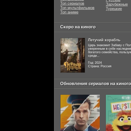
Топ сериалов
Зарубежные
Топ мультфильмов
Турецкие
Топ аниме
Скоро на киного
Летучий корабль
Царь знакомит Забаву с По
уверенным в себе наследни
богатого семейства, польз
среди...
Год: 2024
Страна: Россия
Обновления сериалов на киного