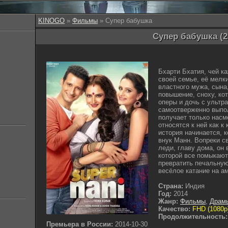
KINOGO
»
Фильмы
» Супер бабушка
Супер бабушка (2
Бхарти Бхатия, чей к
своей семье, её мелк
властного мужа, сына
повышение, сноху, ко
оперы и дочь с ультр
самоотверженно выпол
получает только насм
относятся к ней как к
история начинается, 
внук Манн. Вопреки 
леди, главу дома, о
которой все помыкают.
превратить печальную
весёлое катание на ам
Страна:
Индия
Год:
2014
Жанр:
Фильмы
,
Драм
Качество:
FHD (1080p
Продолжительность:
Премьера в России:
2014-10-30