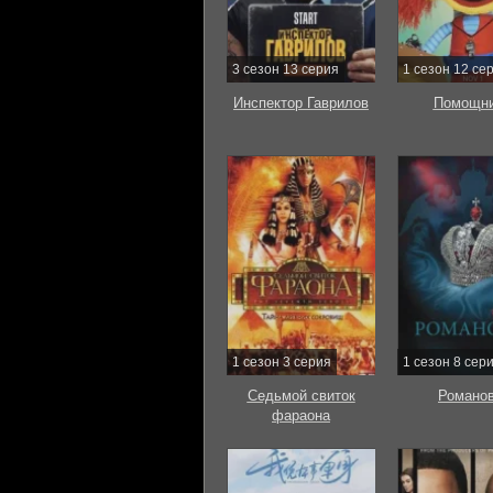
3 сезон 13 серия
1 сезон 12 се
Инспектор Гаврилов
Помощни
1 сезон 3 серия
1 сезон 8 сер
Седьмой свиток
Романо
фараона