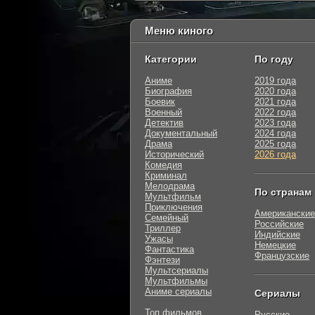
Меню киного
Категории
По году
Аниме
2019 года
Биография
2020 года
Боевик
2021 года
Военный
2022 года
Детектив
2023 года
Документальный
2024 года
Драма
2025 года
Исторический
2026 года
Комедия
Криминал
Мелодрама
По странам
Мультфильм
Приключения
Американские
Семейный
Российские
Триллер
Индийские
Ужасы
Немецкие
Фантастика
Французские
Фэнтези
Мультсериалы
Мультфильмы
Аниме сериалы
Сериалы
Топ фильмов
Русские