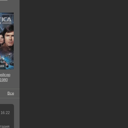
рия
рейсер
 1980
Все
 16:22
тазия