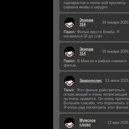
сценаристов и лично мой просмотр
сериала якобы о хирурге.
Экипаж
30 января 2026
314
Павел:
Фильм просто Бомба. Я
насмеялся 🤣 до слёз
Экипаж
30 января 2026
314
Павел:
В Минске и районе снимали
фильм.
Зверополис
13 июня 2025
Tanvir:
Этот фильм действительно
потрясающий и очень потрясающий.
он очень нравится. Он очень приятн
Большое спасибо, что поделились э
Я очень рад посмотреть этот фильм
Мужское
12 мая 2025
слово