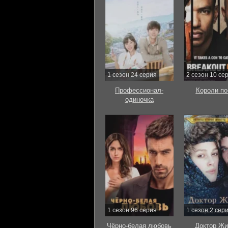
1 сезон 24 серия
2 сезон 10 се
Профессионал-
Короли по
одиночка
1 сезон 96 серия
1 сезон 2 сер
Чёрно-белая любовь
Доктор Жи