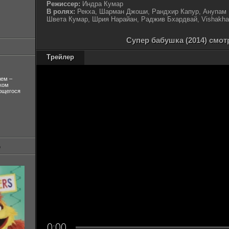
Режиссер:
Индра Кумар
В ролях:
Рекха, Шарман Джоши, Рандхир Капур, Анупам К
Швета Кумар, Шрия Нарайан, Раджив Бхардвай, Vishakha
Супер бабушка (2014) смот
Трейлер
лем –
ком
ующегося