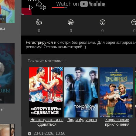
рия
👍
😁
😲

ки
0
0
0
0
Регистрируйся
и смотри без рекламы. Для зарегистриров
рекламу! Оставь комментарий ;)
Похожие материалы:
ия
вы
Не отступать и не
Люди будущего
Королевские
сдаваться
приключения
23-01-2026, 13:56