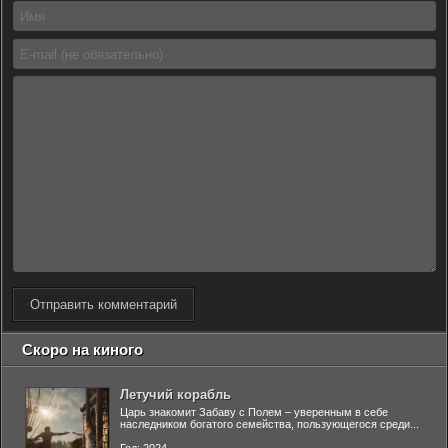
Отправить комментарий
Скоро на киного
Летучий корабль
Царь знакомит Забаву с Полем – уверенным в себе
наследником богатого семейства, пользующегося среди...