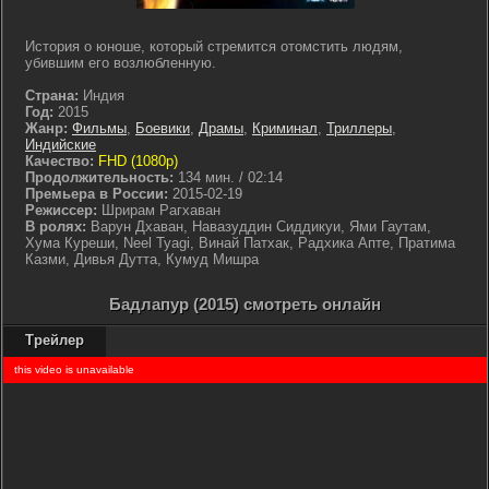
История о юноше, который стремится отомстить людям,
убившим его возлюбленную.
Страна:
Индия
Год:
2015
Жанр:
Фильмы
,
Боевики
,
Драмы
,
Криминал
,
Триллеры
,
Индийские
Качество:
FHD (1080p)
Продолжительность:
134 мин. / 02:14
Премьера в России:
2015-02-19
Режиссер:
Шрирам Рагхаван
В ролях:
Варун Дхаван, Навазуддин Сиддикуи, Ями Гаутам,
Хума Куреши, Neel Tyagi, Винай Патхак, Радхика Апте, Пратима
Казми, Дивья Дутта, Кумуд Мишра
Бадлапур (2015) смотреть онлайн
Трейлер